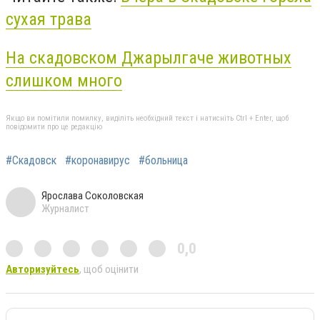
сухая трава
На скадовском Джарылгаче животных
слишком много
Якщо ви помітили помилку, виділіть необхідний текст і натисніть Ctrl + Enter, щоб
повідомити про це редакцію
#Скадовск
#коронавирус
#больница
Ярослава Соколовская
Журналист
0,0
Авторизуйтесь
, щоб оцінити