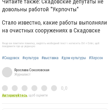
Читайте также: Скадовские депутаты не
довольны работой "Укрпочты"
Стало известно, какие работы выполняли
на очистных сооружениях в Скадовске
Якщо ви помітили помилку, виділіть необхідний текст і натисніть Ctrl + Enter, щоб
повідомити про це редакцію
#Скадовск
#культура
#выставка
#дом культуры
#Херсон
Ярослава Соколовская
Журналист
0,0
Авторизуйтесь
, щоб оцінити