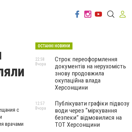
ОСТАННІ НОВИНИ
и
Строк переоформлення
22:58
Вчора
документів на нерухомість
ляли
знову продовжила
окупаційна влада
Херсонщини
Публікувати графіки підвозу
12:57
Вчора
ещания с
води через “міркування
и
безпеки” відмовилися на
ия врачами
ТОТ Херсонщини