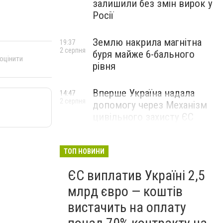
залишили без змін вирок у
Росії
Землю накрила магнітна
19:37
2 серпня
буря майже 6-бального
 оцінити
рівня
Вперше Україна надала
14:47
2 серпня
допомогу через Механізм
цивільного захисту ЄС
ТОП НОВИНИ
ЄС виплатив Україні 2,5
млрд євро — коштів
вистачить на оплату