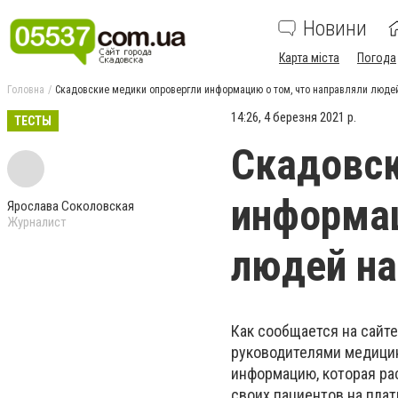
Новини
Карта міста
Погода
Головна
Скадовские медики опровергли информацию о том, что направляли люде
14:26, 4 березня 2021 р.
ТЕСТЫ
Скадовск
информац
Ярослава Соколовская
Журналист
людей на
Как сообщается на сайт
руководителями медицин
информацию, которая ра
своих пациентов на пла