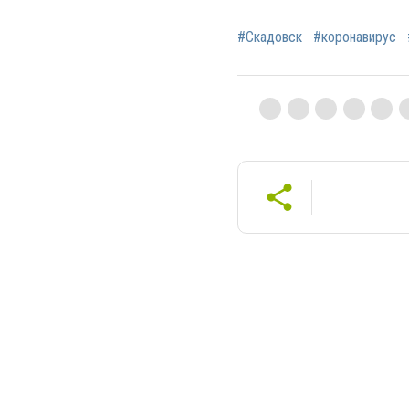
#Скадовск
#коронавирус