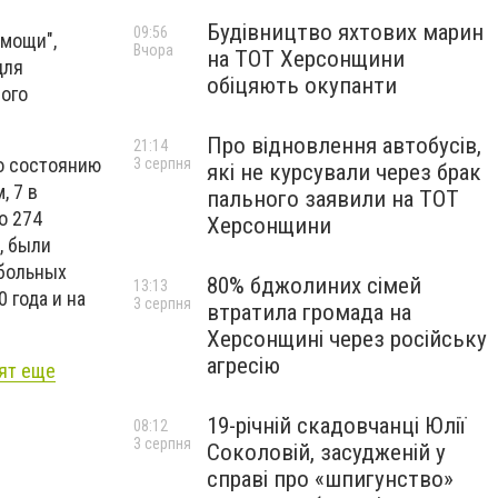
Будівництво яхтових марин
09:56
омощи",
Вчора
на ТОТ Херсонщини
для
обіцяють окупанти
ного
Про відновлення автобусів,
21:14
по состоянию
3 серпня
які не курсували через брак
, 7 в
пального заявили на ТОТ
о 274
Херсонщини
, были
 больных
80% бджолиних сімей
13:13
 года и на
3 серпня
втратила громада на
Херсонщині через російську
агресію
вят еще
19-річній скадовчанці Юлії
08:12
3 серпня
Соколовій, засудженій у
справі про «шпигунство»