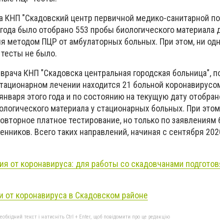
ча КНП "Скадовский центр первичной медико-санитарной п
 года было отобрано 553 пробы биологического материала 
я методом ПЦР от амбулаторных больных. При этом, ни од
 тесты не было.
врача КНП "Скадовска центральная городская больница", 
 стационарном лечении находится 21 больной коронавирусом
января этого года и по состоянию на текущую дату отобран
ологического материала у стационарных больных. При этом
повторное платное тестирование, но только по заявлениям
енников. Всего таких направлений, начиная с сентября 2020
ия от коронавируса: для работы со скадовчанами подгото
и от коронавируса в Скадовском районе
бхідний текст і натисніть Ctrl + Enter, щоб повідомити про це редакцію