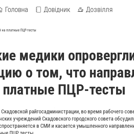
Головна
Довідник
Дозвілля
й на платные ПЦР-тесты
ие медики опровергл
ию о том, что направ
 платные ПЦР-тесты
е Скадовской райгосадминистрации, во время рабочего сов
ских учреждений Скадовского городского совета обсудил
спространяется в СМИ и касается умышленного направлен
тные ПЦР тесты.