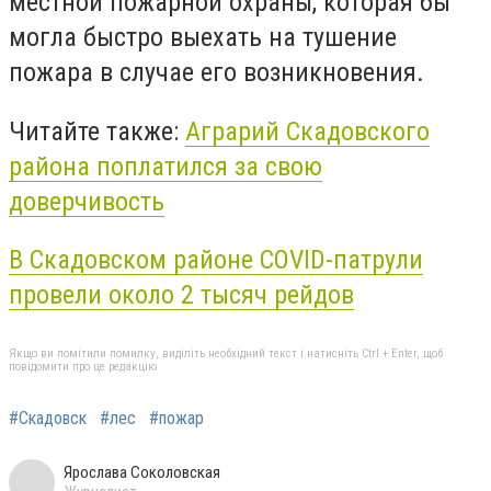
местной пожарной охраны, которая бы
могла быстро выехать на тушение
пожара в случае его возникновения.
Читайте также:
Аграрий Скадовского
района поплатился за свою
доверчивость
В Скадовском районе COVID-патрули
провели около 2 тысяч рейдов
Якщо ви помітили помилку, виділіть необхідний текст і натисніть Ctrl + Enter, щоб
повідомити про це редакцію
#Скадовск
#лес
#пожар
Ярослава Соколовская