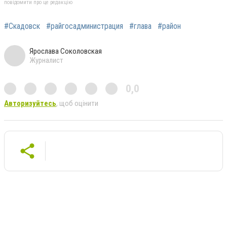
повідомити про це редакцію
#Скадовск
#райгосадминистрация
#глава
#район
Ярослава Соколовская
Журналист
0,0
Авторизуйтесь
, щоб оцінити