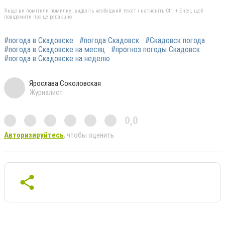
Якщо ви помітили помилку, виділіть необхідний текст і натисніть Ctrl + Enter, щоб
повідомити про це редакцію
#погода в Скадовске
#погода Скадовск
#Скадовск погода
#погода в Скадовске на месяц
#прогноз погоды Скадовск
#погода в Скадовске на неделю
Ярослава Соколовская
Журналист
0,0
Авторизируйтесь
, чтобы оценить