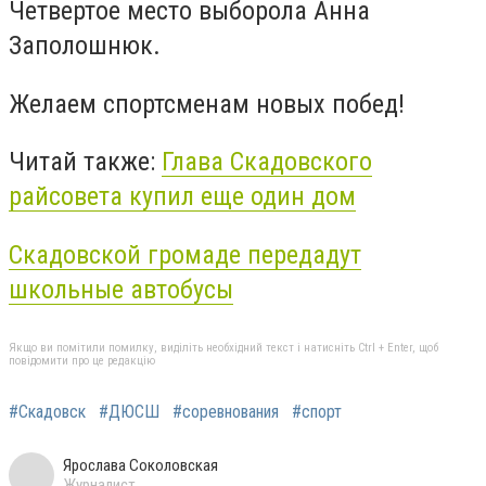
Четвертое место выборола Анна
Заполошнюк.
Желаем спортсменам новых побед!
Читай также:
Глава Скадовского
райсовета купил еще один дом
Скадовской громаде передадут
школьные автобусы
Якщо ви помітили помилку, виділіть необхідний текст і натисніть Ctrl + Enter, щоб
повідомити про це редакцію
#Скадовск
#ДЮСШ
#соревнования
#спорт
Ярослава Соколовская
Журналист