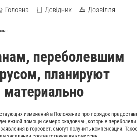
Головна
Довідник
Дозвілля
ально
анам, переболевшим
русом, планируют
 материально
тствующих изменений в Положение про порядок предостав
 денежной помощи семеро скадовчан, которые переболели
заявления в горсовет, смогут получить компенсации. Тако
ем заседании соответствующая комиссия.