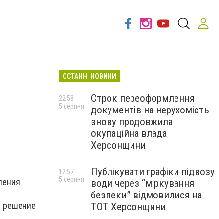
ОСТАННІ НОВИНИ
Строк переоформлення
22:58
5 серпня
документів на нерухомість
знову продовжила
окупаційна влада
Херсонщини
Публікувати графіки підвозу
12:57
5 серпня
ления
води через “міркування
безпеки” відмовилися на
е решение
ТОТ Херсонщини