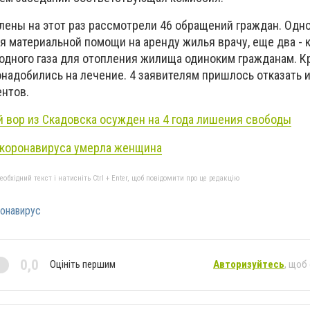
члены на этот раз рассмотрели 46 обращений граждан. Одн
я материальной помощи на аренду жилья врачу, еще два -
одного газа для отопления жилища одиноким гражданам. Кр
надобились на лечение. 4 заявителям пришлось отказать и
ентов.
 вор из Скадовска осужден на 4 года лишения свободы
 коронавируса умерла женщина
бхідний текст і натисніть Ctrl + Enter, щоб повідомити про це редакцію
онавирус
0,0
Оцініть першим
Авторизуйтесь
, щоб