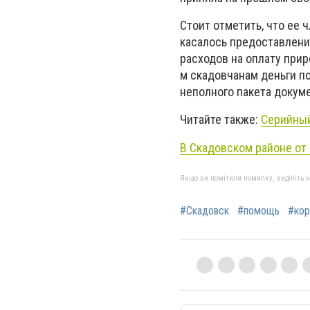
Стоит отметить, что ее 
касалось предоставлени
расходов на оплату прир
м скадовчанам деньги по
неполного пакета докум
Читайте также:
Серийный
В Скадовском районе от
Якщо ви помітили помилку, виділіть нео
#Скадовск
#помощь
#кор