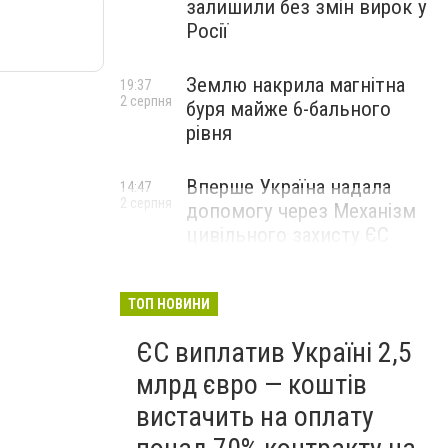
залишили без змін вирок у
Росії
Землю накрила магнітна
19:37
2 серпня
буря майже 6-бального
рівня
Вперше Україна надала
14:47
2 серпня
допомогу через Механізм
цивільного захисту ЄС
ТОП НОВИНИ
ЄС виплатив Україні 2,5
млрд євро — коштів
вистачить на оплату