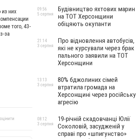
Будівництво яхтових марин
09:56
о из них
5 серпня
на ТОТ Херсонщини
 компенсации
обіцяють окупанти
оме того, 43-
з-за
Про відновлення автобусів,
21:14
3 серпня
які не курсували через брак
пального заявили на ТОТ
Херсонщини
80% бджолиних сімей
13:13
3 серпня
втратила громада на
Херсонщині через російську
агресію
19-річній скадовчанці Юлії
 оцінити
08:12
3 серпня
Соколовій, засудженій у
справі про «шпигунство»