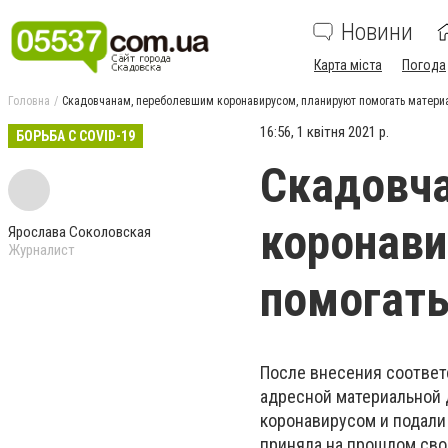
Новини
Карта міста
Погода
Головна
Скадовчанам, переболевшим коронавирусом, планируют помогать матери
16:56, 1 квітня 2021 р.
БОРЬБА С COVID-19
Скадовч
коронави
Ярослава Соколовская
Журналист
помогать
После внесения соотве
адресной материальной
коронавирусом и подали 
приняла на прошлом сво