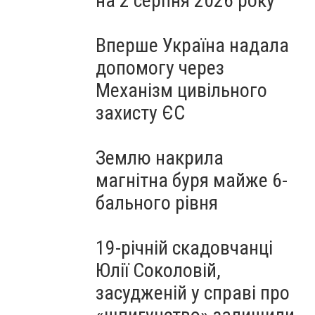
на 2 серпня 2026 року
Вперше Україна надала
допомогу через
Механізм цивільного
захисту ЄС
Землю накрила
магнітна буря майже 6-
бального рівня
19-річній скадовчанці
Юлії Соколовій,
засудженій у справі про