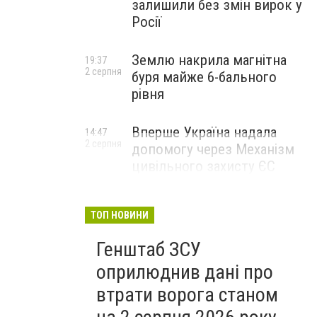
залишили без змін вирок у
Росії
Землю накрила магнітна
19:37
2 серпня
буря майже 6-бального
рівня
Вперше Україна надала
14:47
2 серпня
допомогу через Механізм
цивільного захисту ЄС
ТОП НОВИНИ
Генштаб ЗСУ
оприлюднив дані про
втрати ворога станом