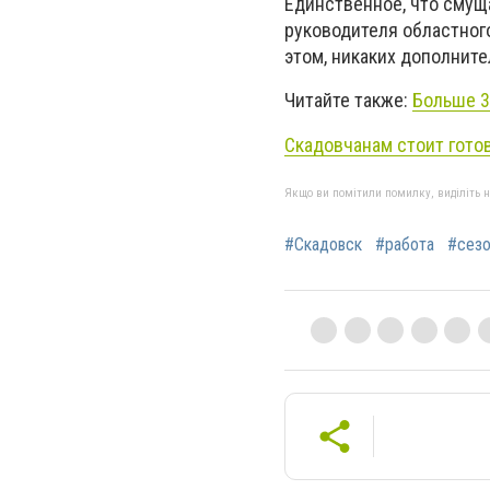
Единственное, что смуща
руководителя областного
этом, никаких дополнит
Читайте также:
Больше 3
Скадовчанам стоит гото
Якщо ви помітили помилку, виділіть нео
#Скадовск
#работа
#сез