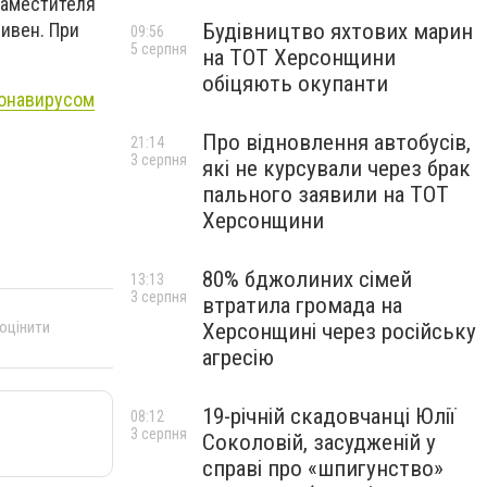
заместителя
Будівництво яхтових марин
ривен. При
09:56
5 серпня
на ТОТ Херсонщини
обіцяють окупанти
ронавирусом
Про відновлення автобусів,
21:14
3 серпня
які не курсували через брак
пального заявили на ТОТ
Херсонщини
80% бджолиних сімей
13:13
3 серпня
втратила громада на
 оцінити
Херсонщині через російську
агресію
19-річній скадовчанці Юлії
08:12
3 серпня
Соколовій, засудженій у
справі про «шпигунство»