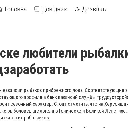
Головна
Довідник
Дозвілля
ске любители рыбалк
дзаработать
и вакансии рыбаков прибрежного лова. Соответствующие 
ствующего профиля в банк вакансий службы трудоусторойс
носит сезонный характер. Стоит отметить, что на Херсонщ
кже рыболовецкие артели в Геническе и Великой Лепетихе.
ятка таких работников.