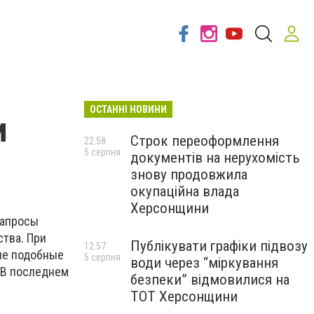
ОСТАННІ НОВИНИ
и
Строк переоформлення
22:58
5 серпня
документів на нерухомість
знову продовжила
окупаційна влада
Херсонщини
запросы
тва. При
Публікувати графіки підвозу
12:57
ине подобные
5 серпня
води через “міркування
 В последнем
безпеки” відмовилися на
ТОТ Херсонщини