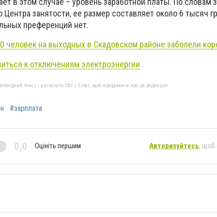
ет в этом случае – уровень заработной платы. По словам 
 Центра занятости, ее размер составляет около 6 тысяч г
ельных преференций нет.
0 человек на выходных в Скадовском районе заболели ко
виться к отключениям электроэнергии
бхідний текст і натисніть Ctrl + Enter, щоб повідомити про це редакцію
он
#зарплата
0,0
Оцініть першим
Авторизуйтесь
, щоб