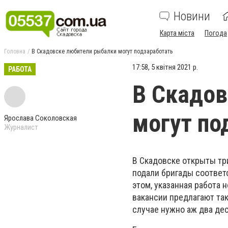
Новини
Карта міста
Погода
Головна
В Скадовске любители рыбалки могут подзаработать
17:58, 5 квітня 2021 р.
РАБОТА
В Скадов
могут по
Ярослава Соколовская
Журналист
В Скадовске открыты тр
подали бригады соответ
этом, указанная работа 
вакансии предлагают та
случае нужно аж два дес