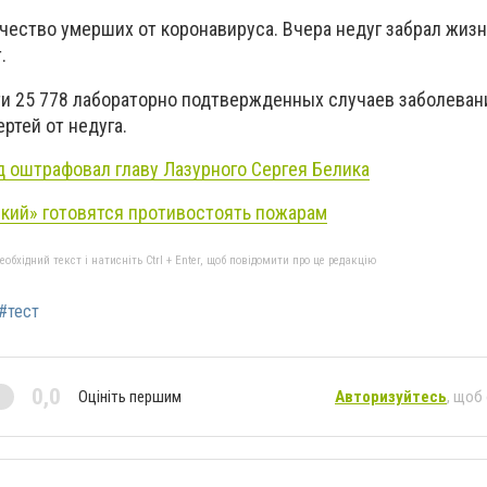
чество умерших от коронавируса. Вчера недуг забрал жизн
.
ти 25 778 лабораторно подтвержденных случаев заболеван
ртей от недуга.
 оштрафовал главу Лазурного Сергея Белика
кий» готовятся противостоять пожарам
бхідний текст і натисніть Ctrl + Enter, щоб повідомити про це редакцію
#тест
0,0
Оцініть першим
Авторизуйтесь
, щоб