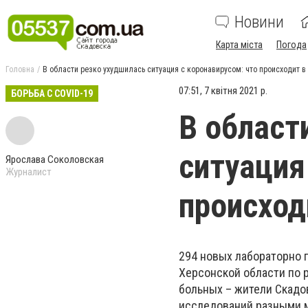
Новини
Карта міста
Погода
Головна
В области резко ухудшилась ситуация с коронавирусом: что происходит 
07:51, 7 квітня 2021 р.
БОРЬБА С COVID-19
В област
ситуация
Ярослава Соколовская
Журналист
происход
294 новых лабораторно 
Херсонской области по р
больных – жители Скадо
исследований разными 