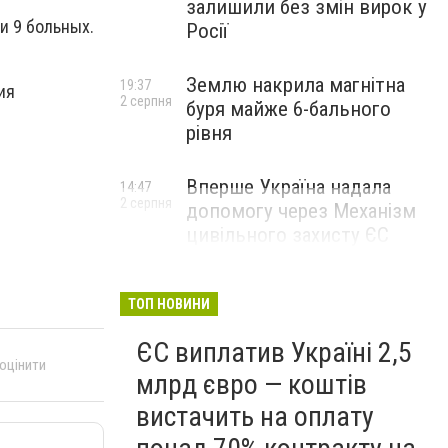
залишили без змін вирок у
и 9 больных.
Росії
Землю накрила магнітна
19:37
ия
2 серпня
буря майже 6-бального
рівня
Вперше Україна надала
14:47
2 серпня
допомогу через Механізм
цивільного захисту ЄС
ТОП НОВИНИ
ЄС виплатив Україні 2,5
 оцінити
млрд євро — коштів
вистачить на оплату