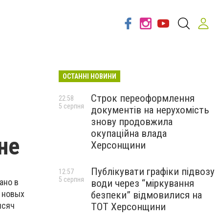
ОСТАННІ НОВИНИ
Строк переоформлення
22:58
5 серпня
документів на нерухомість
знову продовжила
окупаційна влада
не
Херсонщини
Публікувати графіки підвозу
12:57
5 серпня
ано в
води через “міркування
9 новых
безпеки” відмовилися на
ысяч
ТОТ Херсонщини