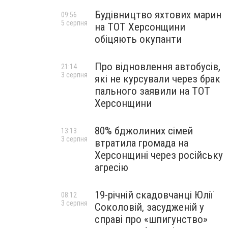
Будівництво яхтових марин
09:56
5 серпня
на ТОТ Херсонщини
обіцяють окупанти
Про відновлення автобусів,
21:14
3 серпня
які не курсували через брак
пального заявили на ТОТ
Херсонщини
80% бджолиних сімей
13:13
3 серпня
втратила громада на
Херсонщині через російську
агресію
19-річній скадовчанці Юлії
08:12
3 серпня
Соколовій, засудженій у
справі про «шпигунство»