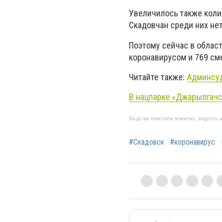
Увеличилось также коли
Скадовчан среди них нет
Поэтому сейчас в облас
коронавирусом и 769 сме
Читайте также:
Админсуд
В нацпарке «Джарылгачс
Якщо ви помітили помилку, виділіть нео
#Скадовск
#коронавирус