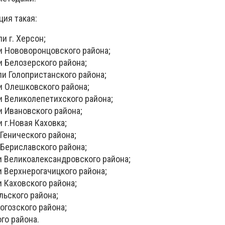
ция такая:
и г. Херсон;
и Нововоронцовского района;
и Белозерского района;
ли Голопристанского района;
и Олешковского района;
и Великолепетихского района;
и Ивановского района;
и г.Новая Каховка;
 Генического района;
 Бериславского района;
и Великоалександровского района;
и Верхнерогачицкого района;
и Каховского района;
льского района;
огозского района;
го района.