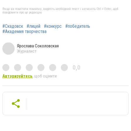
Якщо ви помітили помилку, виділіть необхідний текст і натисніть Ctrl + Enter, щоб
повідомити про це редакцію
#Скадовск
#лицей
#конкурс
#победитель
#Академия творчества
Ярослава Соколовская
Журналист
0,0
Авторизуйтесь
, щоб оцінити