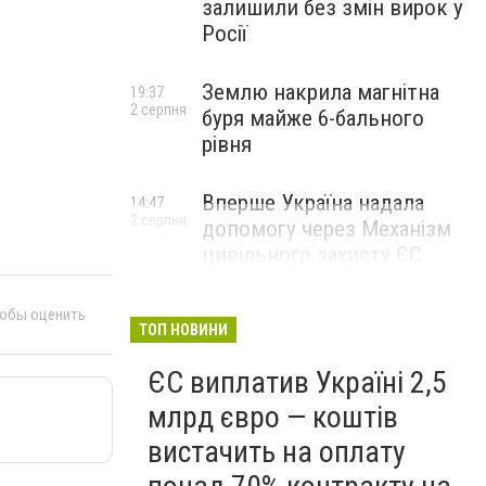
залишили без змін вирок у
Росії
Землю накрила магнітна
19:37
2 серпня
буря майже 6-бального
рівня
Вперше Україна надала
14:47
2 серпня
допомогу через Механізм
цивільного захисту ЄС
тобы оценить
ТОП НОВИНИ
ЄС виплатив Україні 2,5
млрд євро — коштів
вистачить на оплату