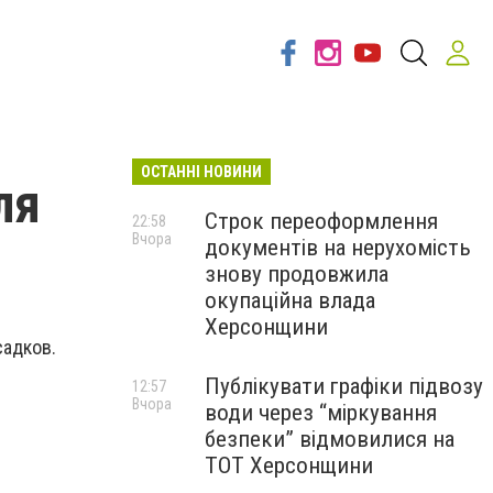
ОСТАННІ НОВИНИ
ля
Строк переоформлення
22:58
Вчора
документів на нерухомість
знову продовжила
окупаційна влада
Херсонщини
садков.
Публікувати графіки підвозу
12:57
Вчора
води через “міркування
безпеки” відмовилися на
ТОТ Херсонщини