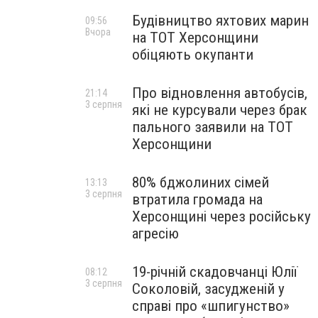
Будівництво яхтових марин
09:56
Вчора
на ТОТ Херсонщини
обіцяють окупанти
Про відновлення автобусів,
21:14
3 серпня
які не курсували через брак
пального заявили на ТОТ
Херсонщини
80% бджолиних сімей
13:13
3 серпня
втратила громада на
Херсонщині через російську
агресію
19-річній скадовчанці Юлії
08:12
3 серпня
Соколовій, засудженій у
справі про «шпигунство»