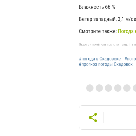
Влажность 66 %
Ветер западный, 3,1 м/се
Смотрите также:
Погода 
Якщо ви помітили помилку, виділіть нео
#погода в Скадовске
#пого
#прогноз погоды Скадовск