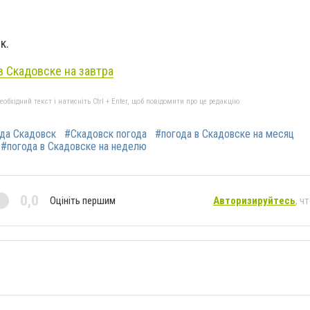
к.
в Скадовске на завтра
бхідний текст і натисніть Ctrl + Enter, щоб повідомити про це редакцію
да Скадовск
#Скадовск погода
#погода в Скадовске на месяц
#погода в Скадовске на неделю
0,0
Оцініть першим
Авторизируйтесь
, ч