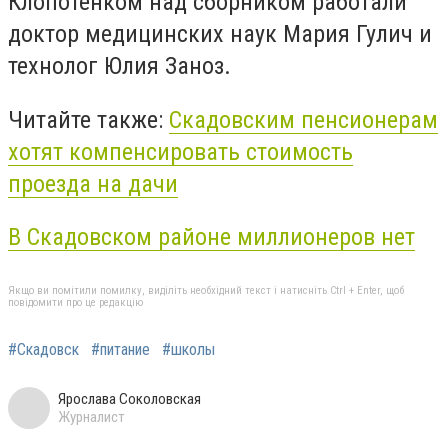
Клопотенком над сборником работали
доктор медицинских наук Мария Гулич и
технолог Юлия Заноз.
Читайте также:
Скадовским пенсионерам
хотят компенсировать стоимость
проезда на дачи
В Скадовском районе миллионеров нет
Якщо ви помітили помилку, виділіть необхідний текст і натисніть Ctrl + Enter, щоб
повідомити про це редакцію
#Скадовск
#питание
#школы
Ярослава Соколовская
Журналист