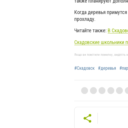
также планируют дополн
Когда деревья примутся 
прохладу.
Читайте также:
В Скадов
Скадовские школьники п
Якщо ви помітили помилку, виділіть нео
#Скадовск
#деревья
#па