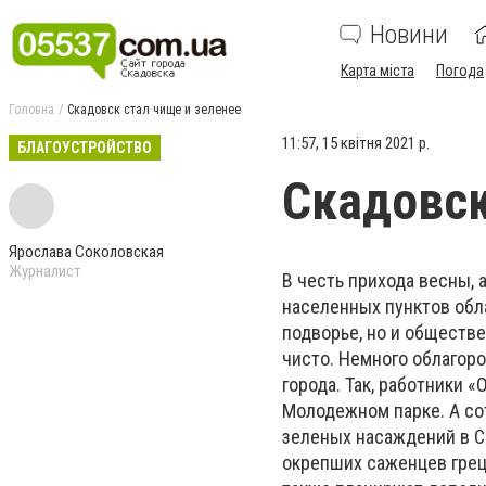
Новини
Карта міста
Погода
Головна
Скадовск стал чище и зеленее
11:57, 15 квітня 2021 р.
БЛАГОУСТРОЙСТВО
Скадовск
Ярослава Соколовская
Журналист
В честь прихода весны, 
населенных пунктов обл
подворье, но и обществе
чисто. Немного облагор
города. Так, работники 
Молодежном парке. А со
зеленых насаждений в С
окрепших саженцев грец