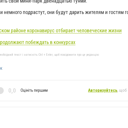
ить свой мини-парк двенадцатью туями.
и немного подрастут, они будут дарить жителям и гостям 
ском районе коронавирус отбирает человеческие жизни
родолжают побеждать в конкурсах
бхідний текст і натисніть Ctrl + Enter, щоб повідомити про це редакцію
рк
0,0
Оцініть першим
Авторизуйтесь
, щоб