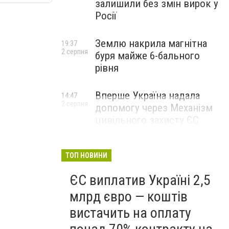
залишили без змін вирок у
Росії
Землю накрила магнітна
19:37
2 серпня
буря майже 6-бального
рівня
Вперше Україна надала
14:47
2 серпня
допомогу через Механізм
цивільного захисту ЄС
ТОП НОВИНИ
ЄС виплатив Україні 2,5
млрд євро — коштів
вистачить на оплату