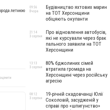
Будівництво яхтових марин
09:56
города летнюю
Вчора
на ТОТ Херсонщини
обіцяють окупанти
Про відновлення автобусів,
21:14
3 серпня
які не курсували через брак
пального заявили на ТОТ
Херсонщини
80% бджолиних сімей
13:13
3 серпня
втратила громада на
Херсонщині через російську
 оцінити
агресію
19-річній скадовчанці Юлії
08:12
3 серпня
Соколовій, засудженій у
справі про «шпигунство»