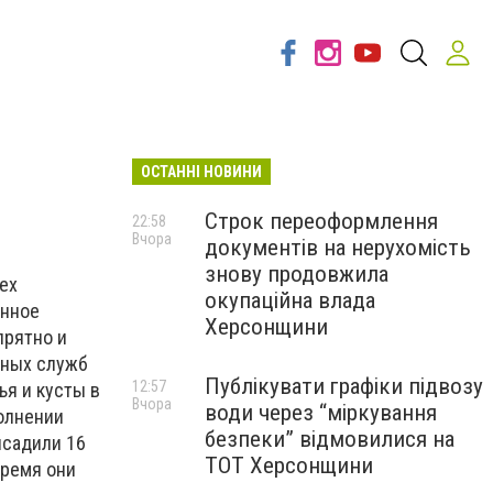
ОСТАННІ НОВИНИ
Строк переоформлення
22:58
Вчора
документів на нерухомість
знову продовжила
ех
окупаційна влада
енное
Херсонщини
прятно и
ьных служб
Публікувати графіки підвозу
12:57
ья и кусты в
Вчора
води через “міркування
полнении
безпеки” відмовилися на
ысадили 16
ТОТ Херсонщини
время они