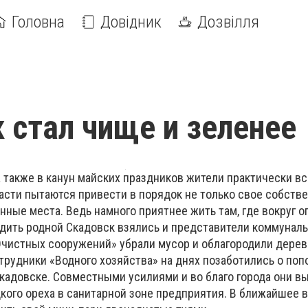
Головна
Довідник
Дозвілля
 стал чище и зеленее
а также в канун майских праздников жители практически вс
асти пытаются привести в порядок не только свое собств
нные места. Ведь намного приятнее жить там, где вокруг о
одить родной Скадовск взялись и представители коммунал
«Очистных сооружений» убрали мусор и облагородили дерев
трудники «Водного хозяйства» на днях позаботились о по
кадовске. Совместными усилиями и во благо города они в
кого ореха в санитарной зоне предприятия. В ближайшее 