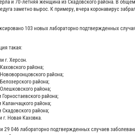
мерла и 70-летняя женщина из Скадовского района. В общем
едуга заметно вырос. К примеру, вчера коронавирус забра
иксировано 103 новых лабораторно подтвержденных случа
ция такая:
и г. Херсон.
 Каховского района;
 Нововоронцовского района;
 Белозерского района;
 Олешковского района;
и Горностаевского района;
и Каланчацкого района;
и Скадовского района;
 г. Новая Каховка.
ти 29 046 лабораторно подтвержденных случаев заболеван