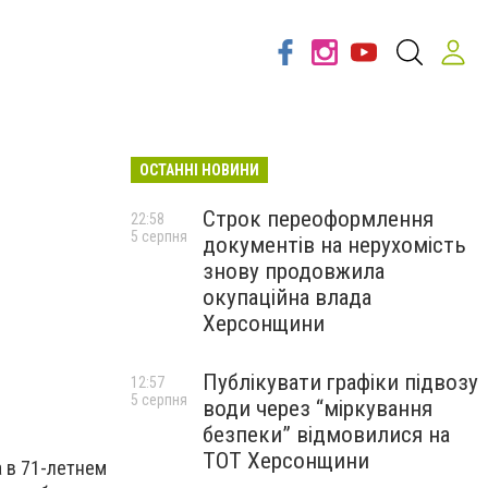
ОСТАННІ НОВИНИ
Строк переоформлення
22:58
5 серпня
документів на нерухомість
знову продовжила
окупаційна влада
Херсонщини
Публікувати графіки підвозу
12:57
5 серпня
води через “міркування
безпеки” відмовилися на
ТОТ Херсонщини
а в 71-летнем