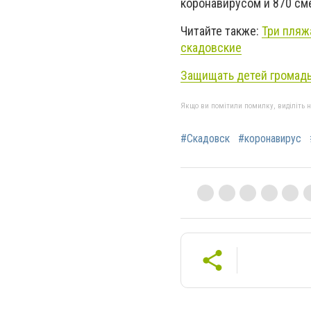
коронавирусом и 870 сме
Читайте также:
Три пляж
скадовские
Защищать детей громады
Якщо ви помітили помилку, виділіть нео
#Скадовск
#коронавирус