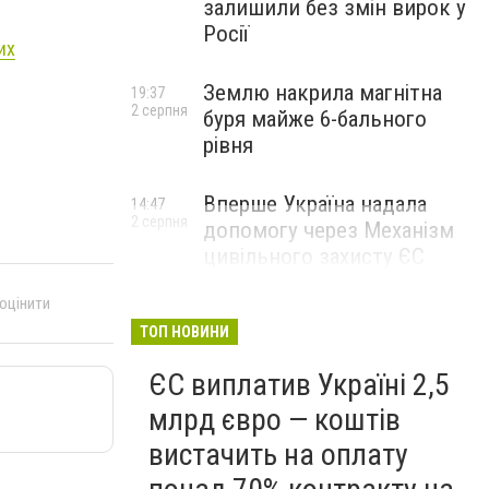
залишили без змін вирок у
Росії
их
Землю накрила магнітна
19:37
2 серпня
буря майже 6-бального
рівня
Вперше Україна надала
14:47
2 серпня
допомогу через Механізм
цивільного захисту ЄС
 оцінити
ТОП НОВИНИ
ЄС виплатив Україні 2,5
млрд євро — коштів
вистачить на оплату