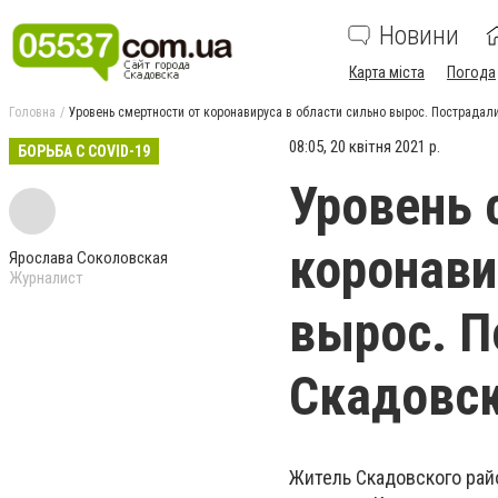
Новини
Карта міста
Погода
Головна
Уровень смертности от коронавируса в области сильно вырос. Пострадал
08:05, 20 квітня 2021 р.
БОРЬБА С COVID-19
Уровень 
коронави
Ярослава Соколовская
Журналист
вырос. П
Скадовск
Житель Скадовского райо