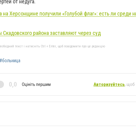
ртей от недуга.
а на Херсонщине получили «Голубой флаг»: есть ли среди н
 Скадовского района заставляют через суд
бхідний текст і натисніть Ctrl + Enter, щоб повідомити про це редакцію
#больница
0,0
Оцініть першим
Авторизуйтесь
, щоб