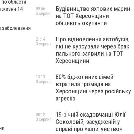
 по области
Будівництво яхтових марин
л жизни 14
09:56
5 серпня
на ТОТ Херсонщини
обіцяють окупанти
я заболевания
Про відновлення автобусів,
21:14
3 серпня
які не курсували через брак
пального заявили на ТОТ
Херсонщини
80% бджолиних сімей
13:13
3 серпня
втратила громада на
Херсонщині через російську
агресію
19-річній скадовчанці Юлії
08:12
3 серпня
Соколовій, засудженій у
ия
справі про «шпигунство»