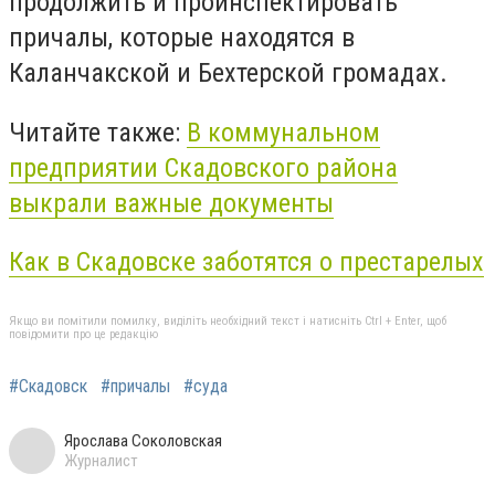
продолжить и проинспектировать
причалы, которые находятся в
Каланчакской и Бехтерской громадах.
Читайте также:
В коммунальном
предприятии Скадовского района
выкрали важные документы
Как в Скадовске заботятся о престарелых
Якщо ви помітили помилку, виділіть необхідний текст і натисніть Ctrl + Enter, щоб
повідомити про це редакцію
#Скадовск
#причалы
#суда
Ярослава Соколовская
Журналист