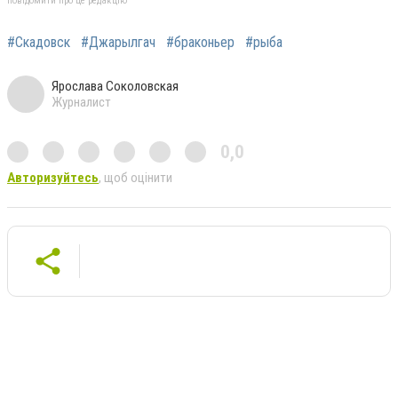
повідомити про це редакцію
#Скадовск
#Джарылгач
#браконьер
#рыба
Ярослава Соколовская
Журналист
0,0
Авторизуйтесь
, щоб оцінити