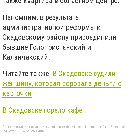
также квартира в областном центре.
Напомним, в результате
административной реформы к
Скадовскому району присоединили
бывшие Голопристанский и
Каланчакский.
Читайте также:
В Скадовске судили
женщину, которая воровала деньги с
карточки
В Скадовске горело кафе
Якщо ви помітили помилку, виділіть необхідний текст і натисніть Ctrl + Enter, щоб
повідомити про це редакцію