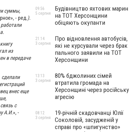
Будівництво яхтових марин
09:56
и суммы,
5 серпня
на ТОТ Херсонщини
ное», - ред.
).
обіцяють окупанти
 работали
а.
Про відновлення автобусів,
21:14
книгу
3 серпня
які не курсували через брак
гал из
пального заявили на ТОТ
чен в передаче
Херсонщини
80% бджолиних сімей
13:13
, сделали
3 серпня
втратила громада на
регистраций
Херсонщині через російську
вец внес еще
агресію
ше,
связь с
у А.И.
», -
19-річній скадовчанці Юлії
08:12
3 серпня
Соколовій, засудженій у
справі про «шпигунство»