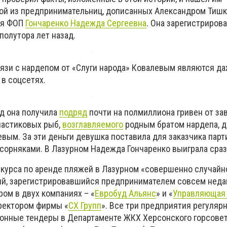
ной из предпринимательниц, дописанных Александром Тиш
няя ФОП
Гончаренко Надежда Сергеевна
. Она зарегистрирова
полутора лет назад.
вязи с нардепом от «Слуги народа» Ковалевым являются да
в соцсетях.
д она получила
подряд
почти на полмиллиона гривен от за
частиковых рыб,
возглавляемого
родным братом нардепа, 
вым. За эти деньги девушка поставила для заказчика пар
сорняками. В Лазурном Надежда Гончаренко выиграла сразу
курса по аренде пляжей в Лазурном «совершенно случайн
й, зарегистрировавшийся предпринимателем совсем недав
ом в двух компаниях – «
Евробуд Альянс
» и «
Управляющая
иректором фирмы «
СХ Групп
». Все три предприятия регуляр
нные тендеры в Департаменте ЖКХ Херсонского горсовет