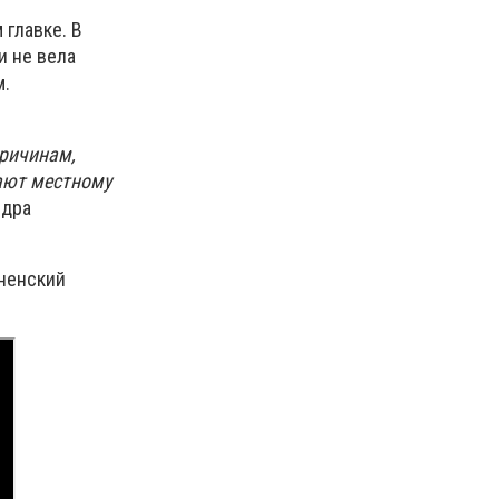
 главке. В
и не вела
м.
причинам,
гают местному
ндра
рненский