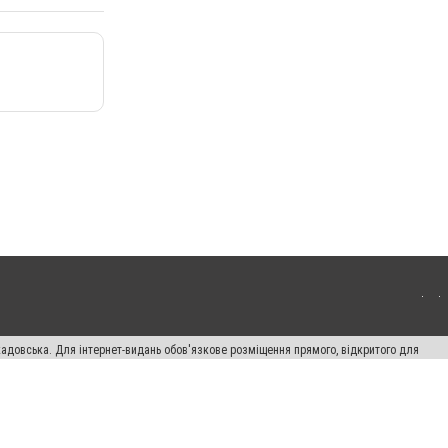
кадовська. Для інтернет-видань обов'язкове розміщення прямого, відкритого для
лама" публікуються на правах реклами.
авила сайту
Автори проєкту