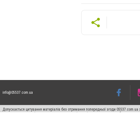
info@05537.com.ua
Допускається цитування матеріалів без отримання попередньої згоди 05537.com.ua з
пошукових систем гіперпосилання на цитовані статті не нижче другого абзацу в тек
Матеріали з плашками "Новини компаній", "Промо", "Партнерський матеріал", "Партнер
Реклама на сайті
Франшиза 