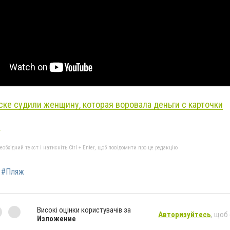
ске судили женщину, которая воровала деньги с карточки
е
бхідний текст і натисніть Ctrl + Enter, щоб повідомити про це редакцію
#Пляж
Високі оцінки користувачів за
Авторизуйтесь
, щоб
Изложение