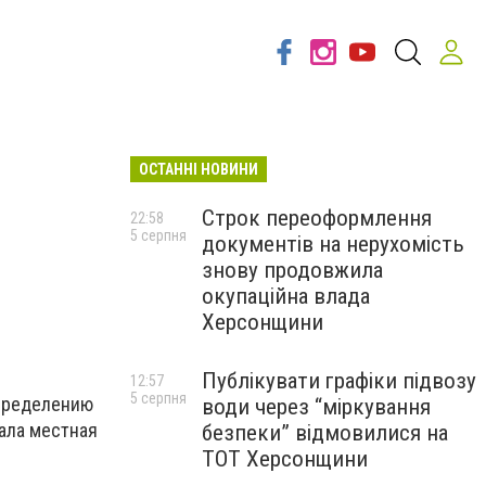
ОСТАННІ НОВИНИ
Строк переоформлення
22:58
5 серпня
документів на нерухомість
знову продовжила
окупаційна влада
Херсонщини
Публікувати графіки підвозу
12:57
5 серпня
спределению
води через “міркування
ала местная
безпеки” відмовилися на
ТОТ Херсонщини