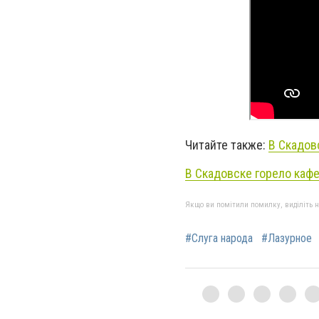
Читайте также:
В Скадов
В Скадовске горело каф
Якщо ви помітили помилку, виділіть нео
#Слуга народа
#Лазурное