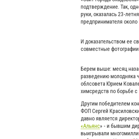
подтверждение. Так, од
руки, оказалась 23-лет
предпринимателя около 
И доказательством ее с
совместные фотографии 
Берем выше: месяц наза
разведению молодняка 
облсовета Юрием Ковале
химсредств по борьбе с 
Другим победителем кон
ФОП Сергей Красиловски
давно является директор
«Альянс
» - и бывшим д
выигрывали многомиллио