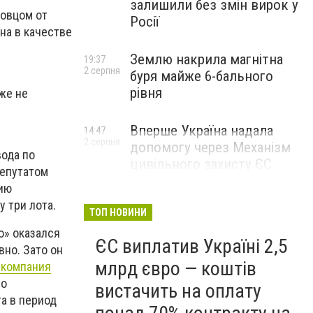
залишили без змін вирок у
ковцом от
Росії
на в качестве
Землю накрила магнітна
19:37
2 серпня
буря майже 6-бального
рівня
же не
Вперше Україна надала
14:47
2 серпня
допомогу через Механізм
вода по
цивільного захисту ЄС
депутатом
тию
 три лота.
ТОП НОВИНИ
о» оказался
ЄС виплатив Україні 2,5
но. Зато он
млрд євро — коштів
 компания
но
вистачить на оплату
а в период