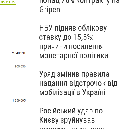
понад 70% контракту на
вляется
Gripen
НБУ підняв облікову
ставку до 15,5%:
причини посилення
монетарної політики
Уряд змінив правила
надання відстрочок від
мобілізації в Україні
Російський удар по
Києву зруйнував