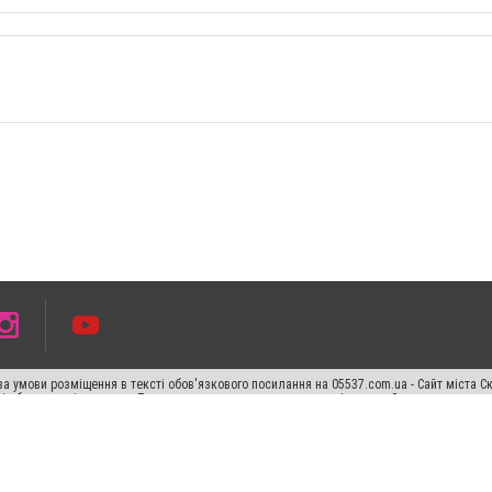
а умови розміщення в тексті обов'язкового посилання на 05537.com.ua - Сайт міста С
сті або в якості джерела. Порушення виняткових прав переслідується Законом.
ський спецпроєкт", "Політичні новини", "Пресреліз", "PR", "Офіційно", "Політична рек
"CitySites"
Правила класифайд
Редакційна політика
Політика конфіденційності
Пр