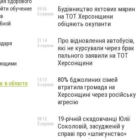
ция здорового
Будівництво яхтових марин
ойти обучение
09:56
5 серпня
на ТОТ Херсонщини
 в
обіцяють окупанти
ебной
Про відновлення автобусів,
21:14
одаря
3 серпня
які не курсували через брак
пального заявили на ТОТ
Херсонщини
вающими
80% бджолиних сімей
13:13
: в области
3 серпня
втратила громада на
Херсонщині через російську
агресію
19-річній скадовчанці Юлії
08:12
3 серпня
Соколовій, засудженій у
справі про «шпигунство»