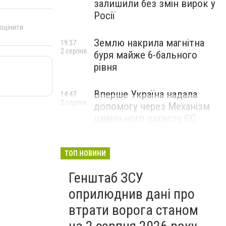
залишили без змін вирок у
Росії
 оцінити
Землю накрила магнітна
19:37
2 серпня
буря майже 6-бального
рівня
Вперше Україна надала
14:47
2 серпня
допомогу через Механізм
цивільного захисту ЄС
ТОП НОВИНИ
Генштаб ЗСУ
оприлюднив дані про
втрати ворога станом