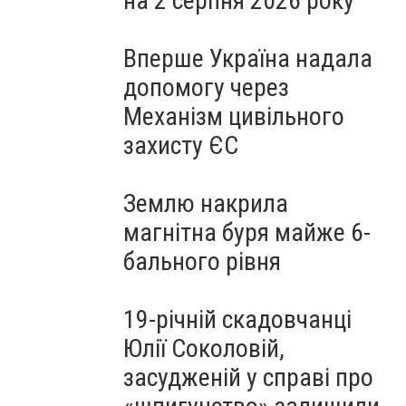
на 2 серпня 2026 року
Вперше Україна надала
допомогу через
Механізм цивільного
захисту ЄС
Землю накрила
магнітна буря майже 6-
бального рівня
19-річній скадовчанці
Юлії Соколовій,
засудженій у справі про