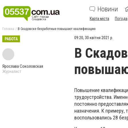
Новини
Карта міста
Погода
Головна
В Скадовске безработные повышают квалификацию
09:20, 30 квітня 2021 р.
РАБОТА
В Скадов
повышаю
Ярослава Соколовская
Журналист
Повышение квалификаци
трудоустройства. Именн
постоянно предоставляю
назначения. К примеру,
воспользовались 28 без