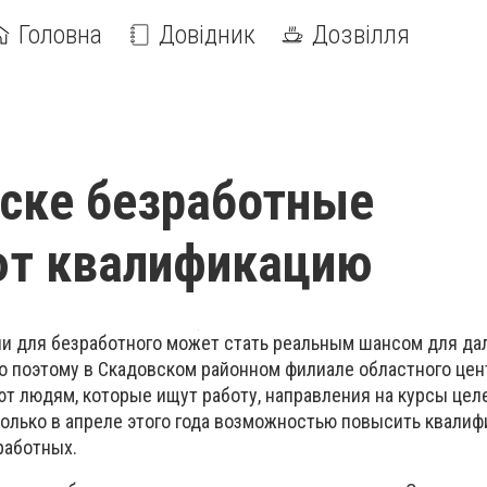
Головна
Довідник
Дозвілля
ске безработные
т квалификацию
и для безработного может стать реальным шансом для да
о поэтому в Скадовском районном филиале областного цен
т людям, которые ищут работу, направления на курсы цел
 только в апреле этого года возможностью повысить квали
работных.