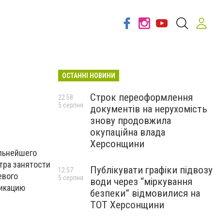
ОСТАННІ НОВИНИ
Строк переоформлення
22:58
5 серпня
документів на нерухомість
знову продовжила
окупаційна влада
Херсонщини
льнейшего
тра занятости
Публікувати графіки підвозу
12:57
евого
5 серпня
води через “міркування
фикацию
безпеки” відмовилися на
ТОТ Херсонщини