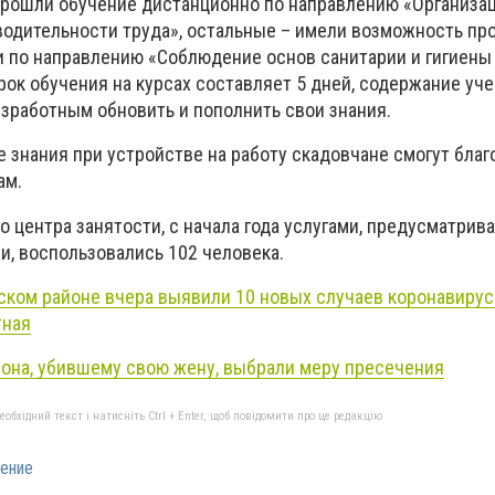
 прошли обучение дистанционно по направлению «Организа
водительности труда», остальные – имели возможность пр
ти по направлению «Соблюдение основ санитарии и гигиены
рок обучения на курсах составляет 5 дней, содержание уч
зработным обновить и пополнить свои знания.
 знания при устройстве на работу скадовчане смогут благ
ам.
о центра занятости, с начала года услугами, предусматри
, воспользовались 102 человека.
ском районе вчера выявили 10 новых случаев коронавируса
тная
она, убившему свою жену, выбрали меру пресечения
бхідний текст і натисніть Ctrl + Enter, щоб повідомити про це редакцію
ение