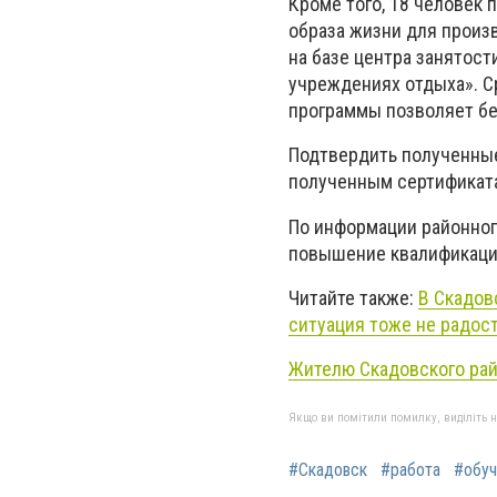
Кроме того, 18 человек
образа жизни для произ
на базе центра занятос
учреждениях отдыха». С
программы позволяет бе
Подтвердить полученные
полученным сертификат
По информации районног
повышение квалификации
Читайте также:
В Скадов
ситуация тоже не радос
Жителю Скадовского рай
Якщо ви помітили помилку, виділіть нео
#Скадовск
#работа
#обуч