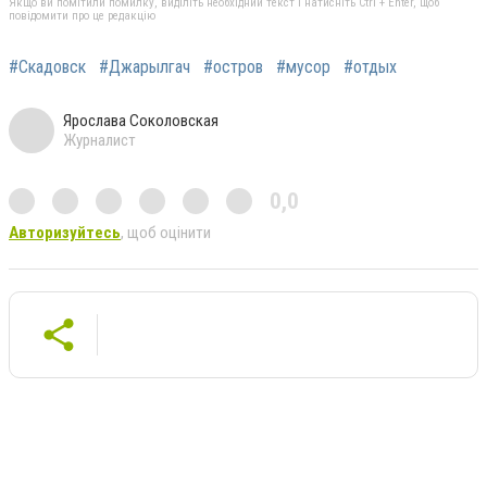
Якщо ви помітили помилку, виділіть необхідний текст і натисніть Ctrl + Enter, щоб
повідомити про це редакцію
#Скадовск
#Джарылгач
#остров
#мусор
#отдых
Ярослава Соколовская
Журналист
0,0
Авторизуйтесь
, щоб оцінити