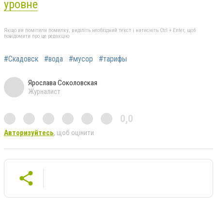
уровне
Якщо ви помітили помилку, виділіть необхідний текст і натисніть Ctrl + Enter, щоб
повідомити про це редакцію
#Скадовск
#вода
#мусор
#тарифы
Ярослава Соколовская
Журналист
0,0
Авторизуйтесь
, щоб оцінити