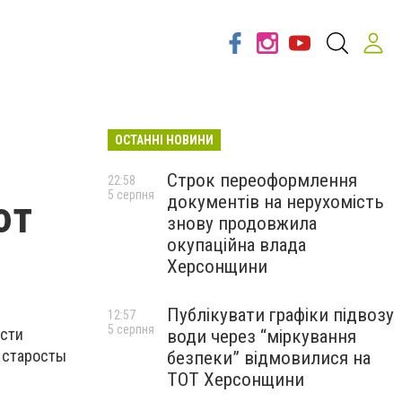
ОСТАННІ НОВИНИ
Строк переоформлення
22:58
5 серпня
документів на нерухомість
ют
знову продовжила
окупаційна влада
Херсонщини
Публікувати графіки підвозу
12:57
5 серпня
ости
води через “міркування
и старосты
безпеки” відмовилися на
ТОТ Херсонщини