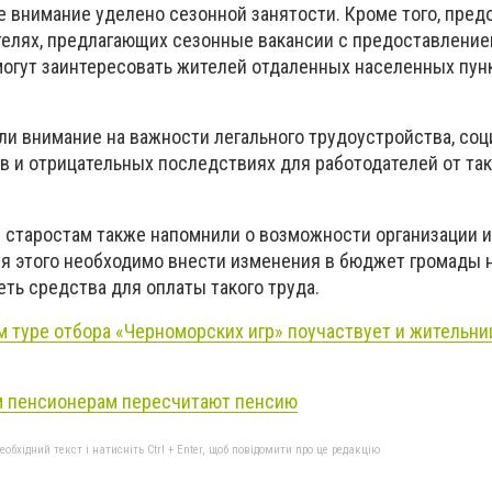
е внимание уделено сезонной занятости. Кроме того, пред
елях, предлагающих сезонные вакансии с предоставление
могут заинтересовать жителей отдаленных населенных пун
али внимание на важности легального трудоустройства, со
ов и отрицательных последствиях для работодателей от та
и старостам также напомнили о возможности организации 
я этого необходимо внести изменения в бюджет громады 
ть средства для оплаты такого труда.
м туре отбора «Черноморских игр» поучаствует и жительни
 пенсионерам пересчитают пенсию
бхідний текст і натисніть Ctrl + Enter, щоб повідомити про це редакцію