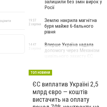
залишили без змін вирок у
Росії
Землю накрила магнітна
19:37
 оцінити
2 серпня
буря майже 6-бального
рівня
Вперше Україна надала
14:47
2 серпня
допомогу через Механізм
цивільного захисту ЄС
ТОП НОВИНИ
ЄС виплатив Україні 2,5
млрд євро — коштів
вистачить на оплату