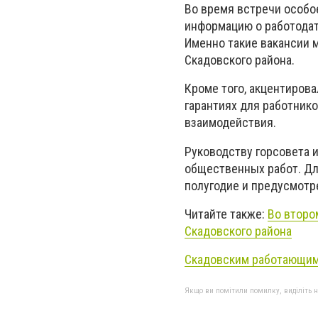
Во время встречи особо
информацию о работодат
Именно такие вакансии 
Скадовского района.
Кроме того, акцентиров
гарантиях для работник
взаимодействия.
Руководству горсовета 
общественных работ. Дл
полугодие и предусмотре
Читайте также:
Во второ
Скадовского района
Скадовским работающим
Якщо ви помітили помилку, виділіть нео