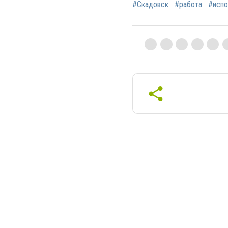
#Скадовск
#работа
#исп