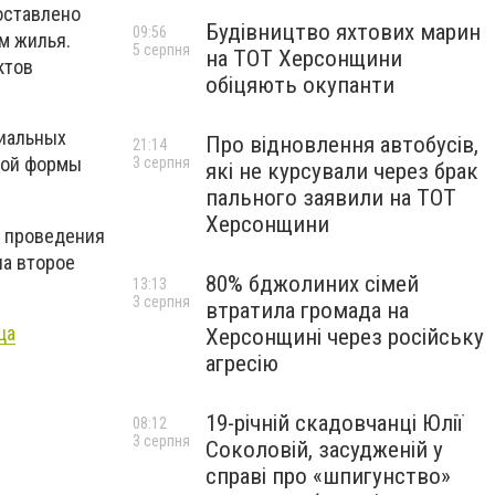
оставлено
Будівництво яхтових марин
09:56
м жилья.
5 серпня
на ТОТ Херсонщини
ктов
обіцяють окупанти
циальных
Про відновлення автобусів,
21:14
кой формы
3 серпня
які не курсували через брак
пального заявили на ТОТ
Херсонщини
и проведения
на второе
80% бджолиних сімей
13:13
3 серпня
втратила громада на
ца
Херсонщині через російську
агресію
19-річній скадовчанці Юлії
08:12
3 серпня
Соколовій, засудженій у
справі про «шпигунство»