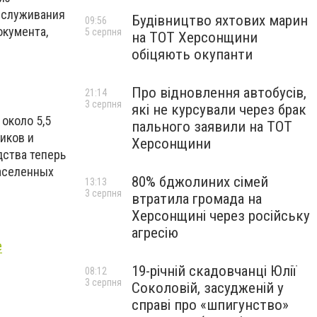
бслуживания
Будівництво яхтових марин
09:56
окумента,
5 серпня
на ТОТ Херсонщини
обіцяють окупанти
Про відновлення автобусів,
21:14
3 серпня
які не курсували через брак
около 5,5
пального заявили на ТОТ
иков и
Херсонщини
дства теперь
населенных
80% бджолиних сімей
13:13
3 серпня
втратила громада на
Херсонщині через російську
агресію
е
19-річній скадовчанці Юлії
08:12
3 серпня
Соколовій, засудженій у
справі про «шпигунство»