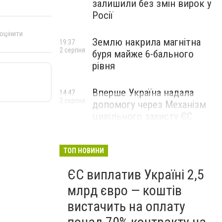
залишили без змін вирок у
Росії
 оцінити
Землю накрила магнітна
19:37
2 серпня
буря майже 6-бального
рівня
Вперше Україна надала
14:47
2 серпня
допомогу через Механізм
цивільного захисту ЄС
ТОП НОВИНИ
ЄС виплатив Україні 2,5
млрд євро — коштів
вистачить на оплату