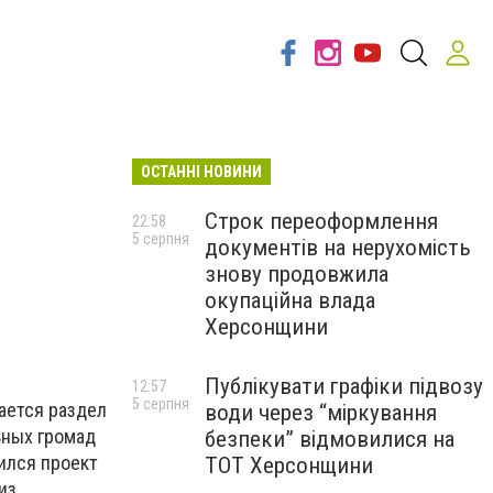
ОСТАННІ НОВИНИ
Строк переоформлення
22:58
5 серпня
документів на нерухомість
знову продовжила
окупаційна влада
Херсонщини
Публікувати графіки підвозу
12:57
5 серпня
ается раздел
води через “міркування
ьных громад
безпеки” відмовилися на
вился проект
ТОТ Херсонщини
из