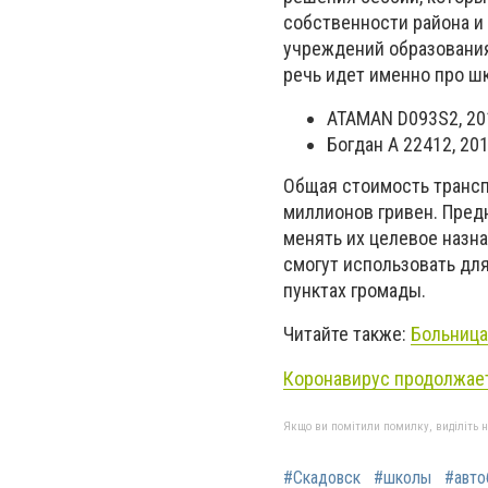
собственности района и
учреждений образования 
речь идет именно про ш
ATAMAN D093S2, 201
Богдан А 22412, 201
Общая стоимость трансп
миллионов гривен. Пред
менять их целевое назн
смогут использовать дл
пунктах громады.
Читайте также:
Больница
Коронавирус продолжает
Якщо ви помітили помилку, виділіть нео
#Скадовск
#школы
#авто