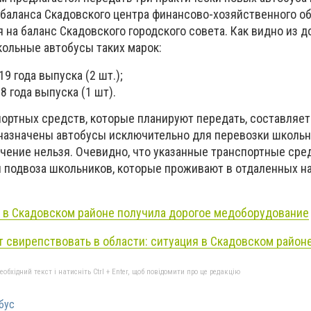
 баланса Скадовского центра финансово-хозяйственного о
на баланс Скадовского городского совета. Как видно из д
кольные автобусы таких марок:
9 года выпуска (2 шт.);
8 года выпуска (1 шт).
ортных средств, которые планируют передать, составляет 
назначены автобусы исключительно для перевозки школьн
ачение нельзя. Очевидно, что указанные транспортные сре
я подвоза школьников, которые проживают в отдаленных 
 в Скадовском районе получила дорогое медоборудование
 свирепствовать в области: ситуация в Скадовском район
бхідний текст і натисніть Ctrl + Enter, щоб повідомити про це редакцію
бус