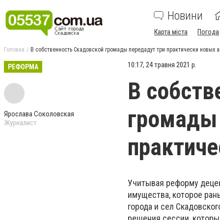
Новини
Карта міста
Погода
Головна
В собственность Скадовской громады передадут три практически новых а
10:17, 24 травня 2021 р.
РЕФОРМА
В собств
громады 
Ярослава Соколовская
Журналист
практиче
Учитывая реформу децен
имущества, которое ран
города и сел Скадовског
решения сессии, которы