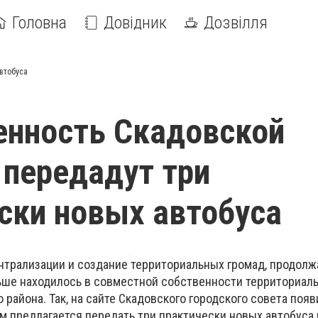
Головна
Довідник
Дозвілля
втобуса
енность Скадовской
передадут три
ски новых автобуса
трализации и создание территориальных громад, продолж
ьше находилось в совместной собственности территориал
о района. Так, на сайте Скадовского городского совета поя
м предлагается передать три практически новых автобуса 