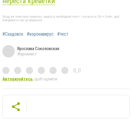
нереста креветки
Якщо ви помітили помилку, виділіть необхідний текст і натисніть Ctrl + Enter, щоб
повідомити про це редакцію
#Скадовск
#коронавирус
#тест
Ярослава Соколовская
Журналист
0,0
Авторизуйтесь
, щоб оцінити