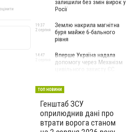
залишили без змін вирок у
Росії
 оцінити
Землю накрила магнітна
19:37
2 серпня
буря майже 6-бального
рівня
Вперше Україна надала
14:47
2 серпня
допомогу через Механізм
цивільного захисту ЄС
ТОП НОВИНИ
Генштаб ЗСУ
оприлюднив дані про
втрати ворога станом