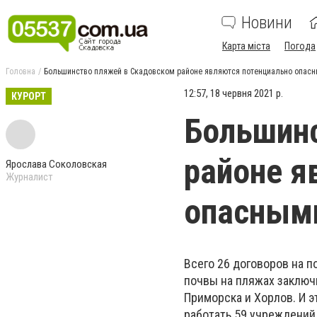
Новини
Карта міста
Погода
Головна
Большинство пляжей в Скадовском районе являются потенциально опас
12:57, 18 червня 2021 р.
КУРОРТ
Большинс
районе я
Ярослава Соколовская
Журналист
опасным
Всего 26 договоров на 
почвы на пляжах заключ
Приморска и Хорлов. И э
работать 59 учреждений