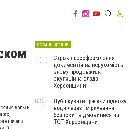
ОСТАННІ НОВИНИ
ском
Строк переоформлення
22:58
5 серпня
документів на нерухомість
знову продовжила
окупаційна влада
Херсонщини
Публікувати графіки підвозу
12:57
5 серпня
тояния воды и
води через “міркування
ного,
безпеки” відмовилися на
зоне начали
ТОТ Херсонщини
и. В