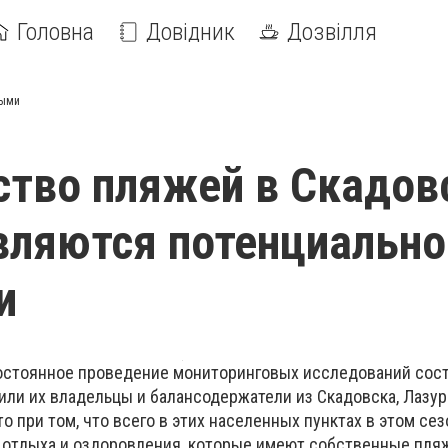
Головна
Довідник
Дозвілля
ными
тво пляжей в Скадов
вляются потенциально
и
постоянное проведение мониторинговых исследований сос
или их владельцы и балансодержатели из Скадовска, Лазур
то при том, что всего в этих населенных пунктах в этом се
 отдыха и оздоровления, которые имеют собственные пляж