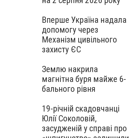
на 2 серпня 2026 року
Вперше Україна надала
допомогу через
Механізм цивільного
захисту ЄС
Землю накрила
магнітна буря майже 6-
бального рівня
19-річній скадовчанці
Юлії Соколовій,
засудженій у справі про