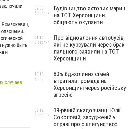
 заключили
Будівництво яхтових марин
09:56
5 серпня
на ТОТ Херсонщини
обіцяють окупанти
 Ромаскевич,
о опасными.
Про відновлення автобусів,
логической
21:14
3 серпня
які не курсували через брак
м нужно быть
пального заявили на ТОТ
ха и
Херсонщини
80% бджолиних сімей
13:13
3 серпня
втратила громада на
ых случаев
Херсонщині через російську
агресію
19-річній скадовчанці Юлії
08:12
3 серпня
Соколовій, засудженій у
справі про «шпигунство»