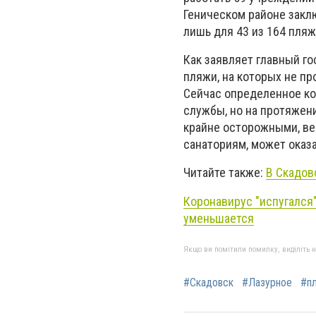
Геническом районе заклю
лишь для 43 из 164 пляж
Как заявляет главный г
пляжи, на которых не п
Сейчас определенное ко
службы, но на протяжен
крайне осторожными, ве
санаториям, может оказа
Читайте также:
В Скадов
Коронавирус "испугался
уменьшается
Якщо ви помітили помилку, виділіть нео
#Скадовск
#Лазурное
#п