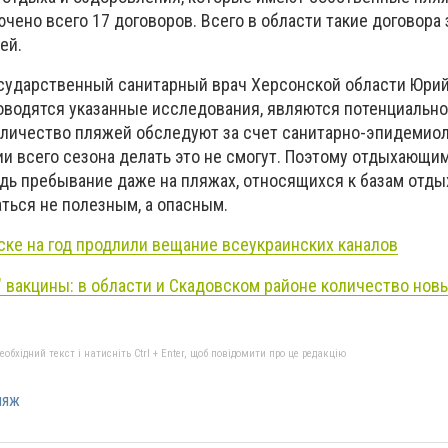
чено всего 17 договоров. Всего в области такие договора
ей.
осударственный санитарный врач Херсонской области Юрий
роводятся указанные исследования, являются потенциальн
личество пляжей обследуют за счет санитарно-эпидемио
ии всего сезона делать это не смогут. Поэтому отдыхающи
дь пребывание даже на пляжах, относящихся к базам отды
ться не полезным, а опасным.
ске на год продлили вещание всеукраинских каналов
" вакцины: в области и Скадовском районе количество нов
бхідний текст і натисніть Ctrl + Enter, щоб повідомити про це редакцію
ляж