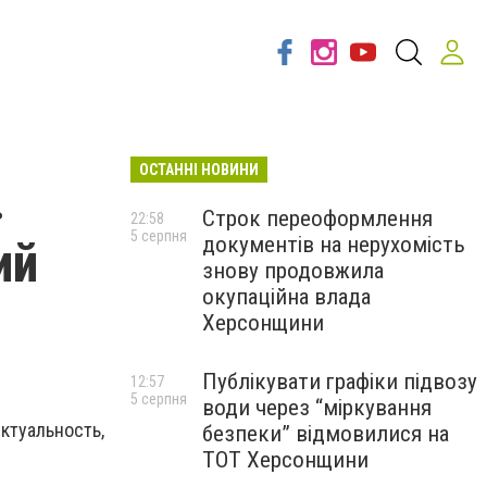
ОСТАННІ НОВИНИ
.
Строк переоформлення
22:58
5 серпня
документів на нерухомість
ий
знову продовжила
окупаційна влада
Херсонщини
Публікувати графіки підвозу
12:57
5 серпня
води через “міркування
ктуальность,
безпеки” відмовилися на
ТОТ Херсонщини