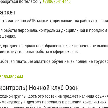
бращаться по телефону
+380675414446
аркет
сеть магазинов
«
АТБ-маркет
»
приглашает на работу охранни
я работы персонала, контроль за дисциплиной и порядком
ещениях.
е, среднее специальное образование, незаконченное высш
иветствуется опыт работы в сфере охраны.
работная плата, безоплатное обучение, выполнение трудов
80504807444
контроль) Ночной клуб Озон
ходной группы, досмотр гостей на предмет наличия оружия
ь менеджеру и другому персоналу в решении конфликтных 
х и неадекватных гостей по указанию менеджера, контрол