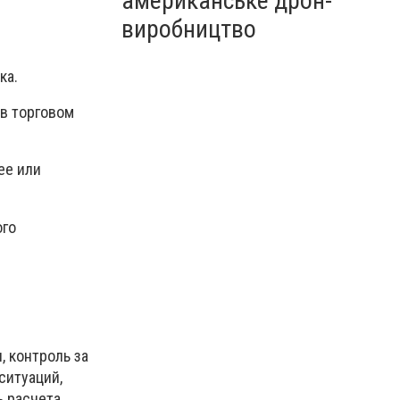
американське дрон-
виробництво
ка.
 в торговом
ее или
ого
, контроль за
ситуаций,
ь расчета