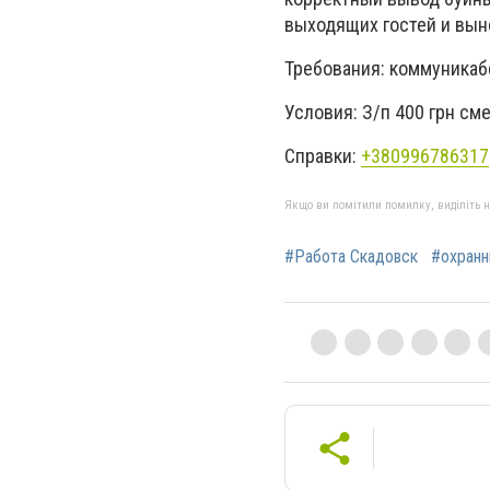
выходящих гостей и вын
Требования: коммуникаб
Условия: З/п 400 грн см
Справки:
+380996786317
Якщо ви помітили помилку, виділіть нео
#Работа Скадовск
#охранн