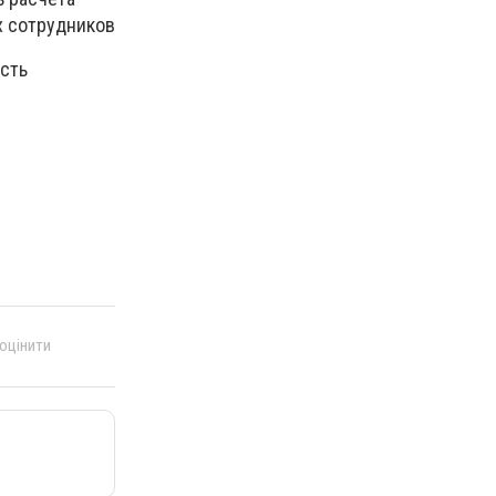
х сотрудников
ость
 оцінити