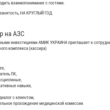
ходить взаимопонимание с гостями.
 занятость, НА КРУГЛЫЙ ГОД.
9
р на АЗС
нными инвестициями АМИК УКРАИНА приглашает к сотрудн
ного комплекса (кассира)
ее,
атель ПК,
исциплиные,
ативные навыки,
иалог с клиентом,
ельное прохождение медицинской комиссии.