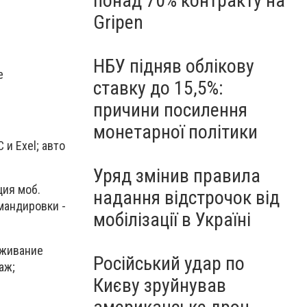
понад 70% контракту на
Gripen
НБУ підняв облікову
е
ставку до 15,5%:
причини посилення
монетарної політики
и Exel; авто
Уряд змінив правила
ция моб.
надання відстрочок від
омандировки -
мобілізації в Україні
уживание
Російський удар по
аж;
Києву зруйнував