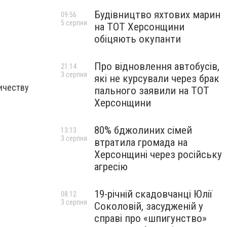
Будівництво яхтових марин
09:56
5 серпня
на ТОТ Херсонщини
обіцяють окупанти
Про відновлення автобусів,
21:14
3 серпня
які не курсували через брак
ичеству
пального заявили на ТОТ
Херсонщини
80% бджолиних сімей
13:13
3 серпня
втратила громада на
Херсонщині через російську
агресію
19-річній скадовчанці Юлії
08:12
3 серпня
Соколовій, засудженій у
справі про «шпигунство»