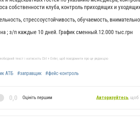
оса собственности клуба, контроль приходящих и уходящи
ельность, стрессоустойчивость, обучаемость, внимательн
ена ; з/п каждые 10 дней. График сменный.12.000 тыс.грн
бхідний текст і натисніть Ctrl + Enter, щоб повідомити про це редакцію
ик АТБ
#заправщик
#фейс-контроль
0,0
Оцініть першим
Авторизуйтесь
, щоб