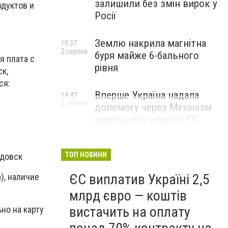
залишили без змін вирок у
одуктов и
Росії
Землю накрила магнітна
19:37
2 серпня
буря майже 6-бального
я плата с
рівня
к,
ся:
Вперше Україна надала
14:47
2 серпня
допомогу через Механізм
цивільного захисту ЄС
ТОП НОВИНИ
адовск
ЄС виплатив Україні 2,5
), наличие
млрд євро — коштів
вистачить на оплату
но на карту