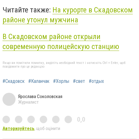
Читайте также:
На курорте в Скадовском
районе утонул мужчина
В Скадовском районе открыли
современную полицейскую станцию
Якщо ви помітили помилку, виділіть необхідний текст і натисніть Ctrl + Enter, щоб
повідомити про це редакцію
#Скадовск
#Каланчак
#Хорлы
#свет
#отдых
Ярослава Соколовская
Журналист
0,0
Авторизуйтесь
, щоб оцінити