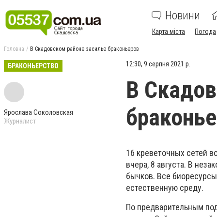
Новини
Карта міста
Погода
Головна
В Скадовском районе засилье браконьеров
12:30, 9 серпня 2021 р.
БРАКОНЬЕРСТВО
В Скадов
браконье
Ярослава Соколовская
Журналист
16 креветочных сетей в
вчера, 8 августа. В неза
бычков. Все биоресурсы
естественную среду.
По предварительным под