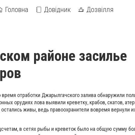
Головна
Довідник
Дозвілля
ском районе засилье
ров
о время отработки Джарылгачского залива обнаружили по
конных орудиях лова выявили креветку, крабов, скатов, ате
 остались живы, ведь правоохранители вовремя вернули и
счетам, в сетях рыбы и креветок было на общую сумму бо