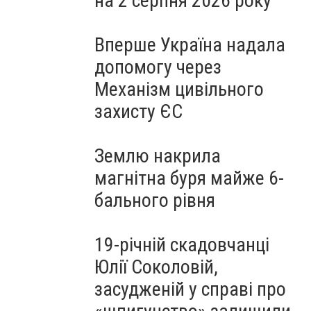
на 2 серпня 2026 року
Вперше Україна надала
допомогу через
Механізм цивільного
захисту ЄС
Землю накрила
магнітна буря майже 6-
бального рівня
19-річній скадовчанці
Юлії Соколовій,
засудженій у справі про