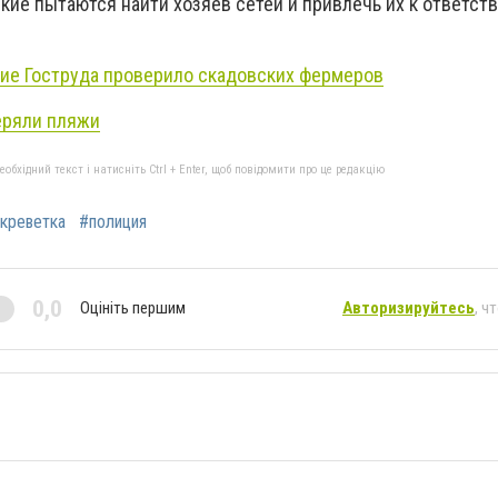
кие пытаются найти хозяев сетей и привлечь их к ответст
ие Гоструда проверило скадовских фермеров
еряли пляжи
бхідний текст і натисніть Ctrl + Enter, щоб повідомити про це редакцію
креветка
#полиция
0,0
Оцініть першим
Авторизируйтесь
, ч