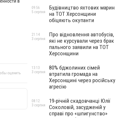
венности в
Будівництво яхтових марин
09:56
5 серпня
на ТОТ Херсонщини
обіцяють окупанти
Про відновлення автобусів,
21:14
3 серпня
які не курсували через брак
пального заявили на ТОТ
Херсонщини
80% бджолиних сімей
13:13
3 серпня
тобы оценить
втратила громада на
Херсонщині через російську
агресію
19-річній скадовчанці Юлії
08:12
3 серпня
Соколовій, засудженій у
справі про «шпигунство»