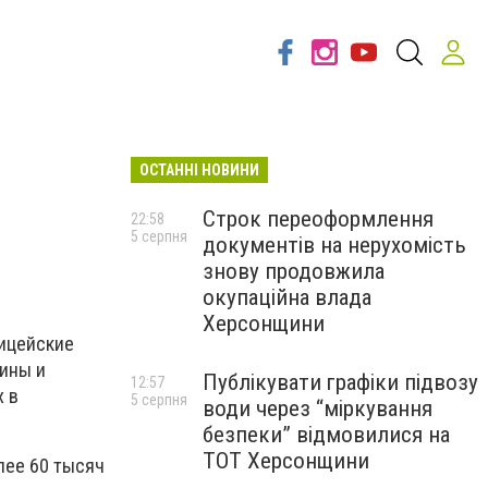
ОСТАННІ НОВИНИ
Строк переоформлення
22:58
5 серпня
документів на нерухомість
знову продовжила
окупаційна влада
Херсонщини
лицейские
рины и
Публікувати графіки підвозу
12:57
х в
5 серпня
води через “міркування
безпеки” відмовилися на
ТОТ Херсонщини
лее 60 тысяч