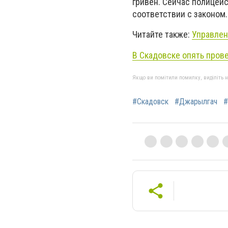
гривен. Сейчас полицейс
соответствии с законом.
Читайте также:
Управлен
В Скадовске опять пров
Якщо ви помітили помилку, виділіть нео
#Скадовск
#Джарылгач
#