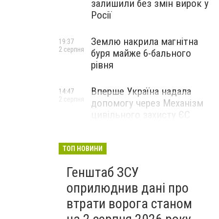
залишили без змін вирок у
Росії
Землю накрила магнітна
19:37
2 серпня
буря майже 6-бального
рівня
Вперше Україна надала
14:47
2 серпня
допомогу через Механізм
цивільного захисту ЄС
ТОП НОВИНИ
Генштаб ЗСУ
оприлюднив дані про
втрати ворога станом