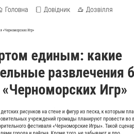
Головна
Довідник
Дозвілля
я «Черноморских Игр»
ртом единым: какие
ельные развлечения 
 «Черноморских Игр»
етских рисунков на стене и фигур из песка, к которым пл
ровительных учреждений громады планируют провести во 
орительного фестиваля «Черноморские Игры». Такой сцена
ями города и района. Кроме того, не забывают и про