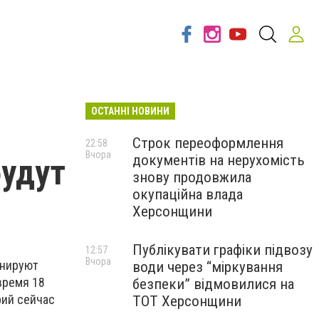
ОСТАННІ НОВИНИ
Строк переоформлення
22:58
Вчора
документів на нерухомість
будут
знову продовжила
окупаційна влада
Херсонщини
Публікувати графіки підвозу
12:57
Вчора
анируют
води через “міркування
время 18
безпеки” відмовилися на
рий сейчас
ТОТ Херсонщини