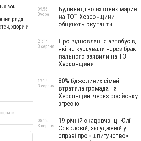
ых зон.
Будівництво яхтових марин
09:56
Вчора
на ТОТ Херсонщини
ения ряда
обіцяють окупанти
стей, жюри и
Про відновлення автобусів,
21:14
3 серпня
які не курсували через брак
пального заявили на ТОТ
Херсонщини
80% бджолиних сімей
13:13
3 серпня
втратила громада на
Херсонщині через російську
агресію
 оцінити
19-річній скадовчанці Юлії
08:12
3 серпня
Соколовій, засудженій у
справі про «шпигунство»