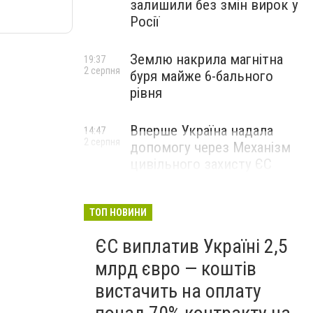
залишили без змін вирок у
Росії
Землю накрила магнітна
19:37
2 серпня
буря майже 6-бального
рівня
Вперше Україна надала
14:47
2 серпня
допомогу через Механізм
цивільного захисту ЄС
ТОП НОВИНИ
ЄС виплатив Україні 2,5
млрд євро — коштів
вистачить на оплату