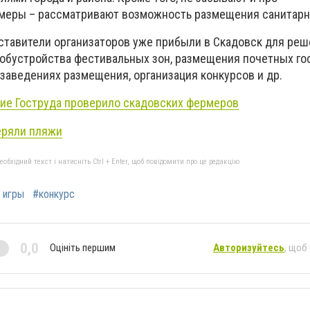
меры – рассматривают возможность размещения санитарн
дставители организаторов уже прибыли в Скадовск для реш
 обустройства фестивальных зон, размещения почетных го
заведениях размещения, организация конкурсов и др.
ие Гоструда проверило скадовских фермеров
еряли пляжи
бхідний текст і натисніть Ctrl + Enter, щоб повідомити про це редакцію
 игры
#конкурс
0,0
Оцініть першим
Авторизуйтесь
, щоб