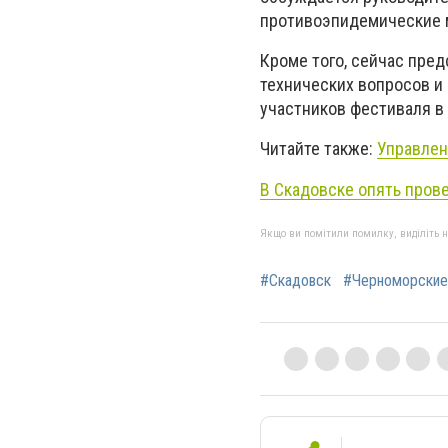
противоэпидемические 
Кроме того, сейчас пре
технических вопросов и
участников фестиваля в 
Читайте также:
Управлен
В Скадовске опять пров
Якщо ви помітили помилку, виділіть нео
#Скадовск
#Черноморские