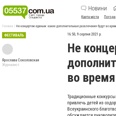
Новини
Карта міста
Погода
Головна
Не концертом единым: какие дополнительные развлечения будут во врем
16:50, 9 серпня 2021 р.
ФЕСТИВАЛЬ
Не конце
дополнит
Ярослава Соколовская
Журналист
во время
Традиционные конкурсы д
привлечь детей из оздо
Всеукраинского благотв
обсуждается руководител