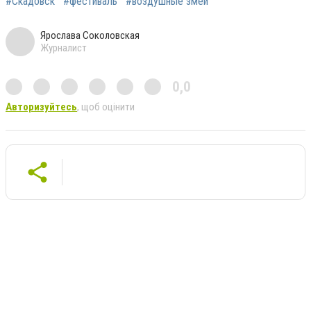
#Скадовск
#фестиваль
#воздушные змеи
Ярослава Соколовская
Журналист
0,0
Авторизуйтесь
, щоб оцінити