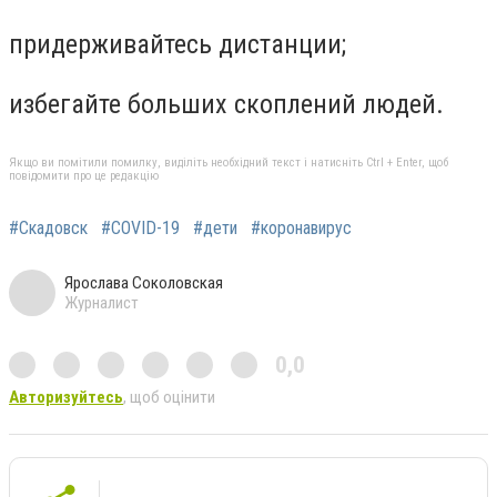
придерживайтесь дистанции;
избегайте больших скоплений людей.
Якщо ви помітили помилку, виділіть необхідний текст і натисніть Ctrl + Enter, щоб
повідомити про це редакцію
#Скадовск
#COVID-19
#дети
#коронавирус
Ярослава Соколовская
Журналист
0,0
Авторизуйтесь
, щоб оцінити