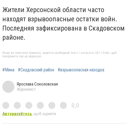
Жители Херсонской области часто
находят взрывоопасные остатки войн.
Последняя зафиксирована в Скадовском
районе.
Якщо ви помітили помилку, виділіть необхідний текст і натисніть Ctrl + Enter, щоб
повідомити про це редакцію
#Мина
#Скадовский район
#взрывоопасная находка
Ярослава Соколовская
Журналист
0,0
Авторизуйтесь
, щоб оцінити