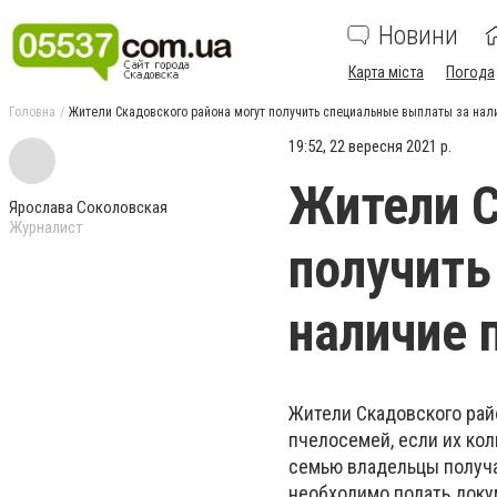
Новини
Карта міста
Погода
Головна
Жители Скадовского района могут получить специальные выплаты за нал
19:52, 22 вересня 2021 р.
Жители С
Ярослава Соколовская
Журналист
получить
наличие 
Жители Скадовского рай
пчелосемей, если их кол
семью владельцы получат
необходимо подать доку