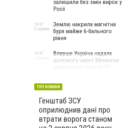
залишили без змін вирок у
Росії
Землю накрила магнітна
19:37
2 серпня
буря майже 6-бального
рівня
Вперше Україна надала
14:47
2 серпня
допомогу через Механізм
цивільного захисту ЄС
ТОП НОВИНИ
Генштаб ЗСУ
оприлюднив дані про
втрати ворога станом