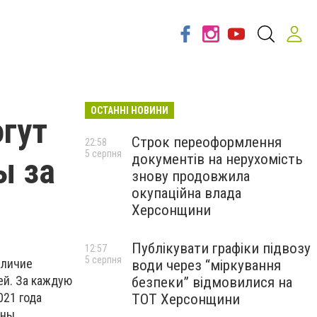
ОСТАННІ НОВИНИ
гут
Строк переоформлення
22:58
5 серпня
документів на нерухомість
ы за
знову продовжила
окупаційна влада
Херсонщини
Публікувати графіки підвозу
12:57
5 серпня
аличие
води через “міркування
ей. За каждую
безпеки” відмовилися на
021 года
ТОТ Херсонщини
аны