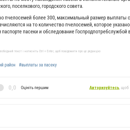
ого, поселкового, городского совета.
тво пчелосемей более 300, максимальный размер выплаты 
ачисляются на то количество пчелосемей, которое указано
 паспорте пасеки и обследование Госпродпотребслужбой 
бхідний текст і натисніть Ctrl + Enter, щоб повідомити про це редакцію
ий район
#выплаты за пасеку
0,0
Оцініть першим
Авторизуйтесь
, щоб