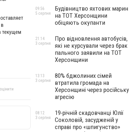
Будівництво яхтових марин
09:56
5 серпня
на ТОТ Херсонщини
составляет
обіцяють окупанти
 в
в текущем
Про відновлення автобусів,
21:14
3 серпня
які не курсували через брак
пального заявили на ТОТ
Херсонщини
80% бджолиних сімей
13:13
3 серпня
втратила громада на
 оцінити
Херсонщині через російську
агресію
19-річній скадовчанці Юлії
08:12
3 серпня
Соколовій, засудженій у
справі про «шпигунство»