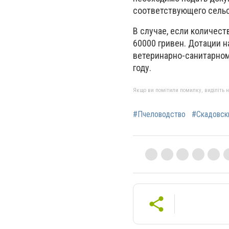
соответствующего сельск
В случае, если количес
60000 гривен. Дотации н
ветеринарно-санитарном
году.
Якщо ви помітили помилку, виділіть нео
#Пчеловодство
#Скадовск