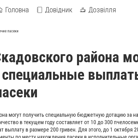
Головна
Довідник
Дозвілля
ичие пасеки
кадовского района мо
 специальные выплат
пасеки
она могут получить специальную бюджетную дотацию за н
ичество в текущем году составляет от 10 до 300 пчелосем
 выплату в размере 200 гривен. Для этого, до 1 октября 2
менты по месту нахождения пасеки в исполнительные орг