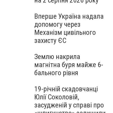
на 2 серпня 2026 року
Вперше Україна надала
допомогу через
Механізм цивільного
захисту ЄС
Землю накрила
магнітна буря майже 6-
бального рівня
19-річній скадовчанці
Юлії Соколовій,
засудженій у справі про