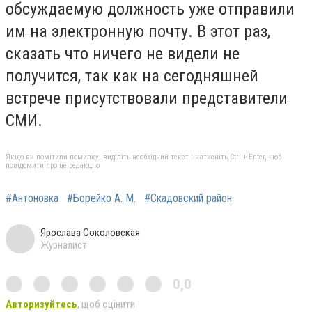
обсуждаемую должность уже отправили
им на электронную почту. В этот раз,
сказать что ничего не видели не
получится, так как на сегодняшней
встрече присутствовали представители
СМИ.
Якщо ви помітили помилку, виділіть необхідний текст і натисніть Ctrl + Enter, щоб
повідомити про це редакцію
#Антоновка
#Борейко А. М.
#Скадовский район
Ярослава Соколовская
Журналист
0,0
Авторизуйтесь
, щоб оцінити