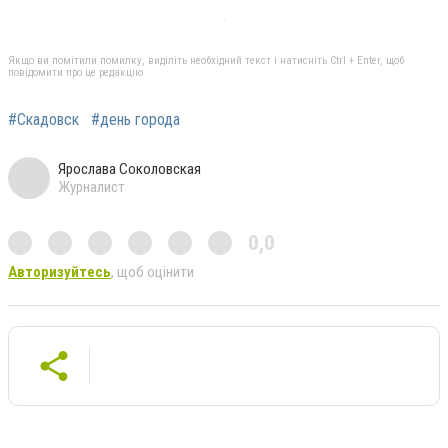
Якщо ви помітили помилку, виділіть необхідний текст і натисніть Ctrl + Enter, щоб
повідомити про це редакцію
#Скадовск
#день города
Ярослава Соколовская
Журналист
0,0
Авторизуйтесь
, щоб оцінити