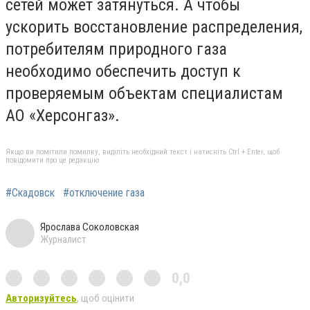
сетей может затянуться. А чтобы
ускорить восстановление распределения,
потребителям природного газа
необходимо обеспечить доступ к
проверяемым объектам специалистам
АО «Херсонгаз».
Якщо ви помітили помилку, виділіть необхідний текст і натисніть Ctrl + Enter, щоб
повідомити про це редакцію
#Скадовск
#отключение газа
Ярослава Соколовская
Журналист
0,0
Авторизуйтесь
, щоб оцінити