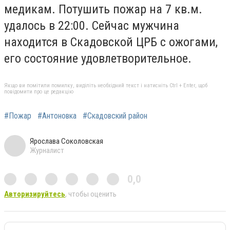
медикам. Потушить пожар на 7 кв.м.
удалось в 22:00. Сейчас мужчина
находится в Скадовской ЦРБ с ожогами,
его состояние удовлетворительное.
Якщо ви помітили помилку, виділіть необхідний текст і натисніть Ctrl + Enter, щоб
повідомити про це редакцію
#Пожар
#Антоновка
#Скадовский район
Ярослава Соколовская
Журналист
0,0
Авторизируйтесь
, чтобы оценить