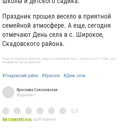
школы и детского садика.
Праздник прошел весело в приятной
семейной атмосфере. А еще, сегодня
отмечают День села в с. Широкое,
Скадовского района.
Якщо ви помітили помилку, виділіть необхідний текст і натисніть Ctrl + Enter, щоб
повідомити про це редакцію
#Скадовский район
#Красное
#День села
Ярослава Соколовская
Журналист
0,0
Авторизуйтесь
, щоб оцінити