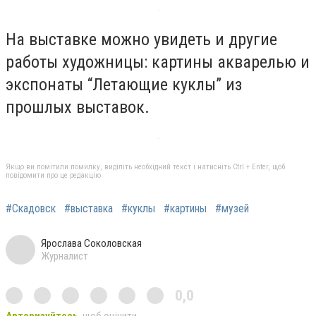
На выставке можно увидеть и другие
работы художницы: картины акварелью и
экспонаты “Летающие куклы” из
прошлых выставок.
Якщо ви помітили помилку, виділіть необхідний текст і натисніть Ctrl + Enter, щоб
повідомити про це редакцію
#Скадовск
#выставка
#куклы
#картины
#музей
Ярослава Соколовская
Журналист
0,0