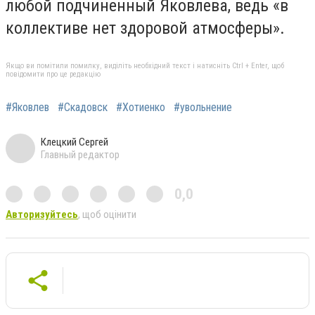
любой подчиненный Яковлева, ведь «в
коллективе нет здоровой атмосферы».
Якщо ви помітили помилку, виділіть необхідний текст і натисніть Ctrl + Enter, щоб
повідомити про це редакцію
#Яковлев
#Скадовск
#Хотиенко
#увольнение
Клецкий Сергей
Главный редактор
0,0
Авторизуйтесь
, щоб оцінити