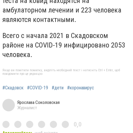
теста на ковид
находятся на
амбулаторном лечении и
223 человека
являются контактными.
Всего с начала 2021 в Скадовском
районе на COVID-19 инфицировано 2053
человека.
Якщо ви помітили помилку, виділіть необхідний текст і натисніть Ctrl + Enter, щоб
повідомити про це редакцію
#Скадовск
#COVID-19
#дети
#коронавирус
Ярослава Соколовская
Журналист
0,0