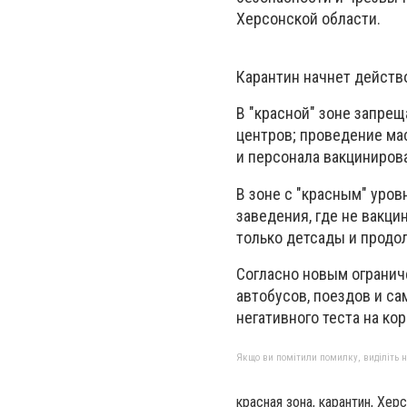
Херсонской области.
Карантин начнет действо
В "красной" зоне запреща
центров; проведение ма
и персонала вакциниров
В зоне с "красным" уро
заведения, где не вакц
только детсады и продо
Согласно новым огранич
автобусов, поездов и са
негативного теста на ко
Якщо ви помітили помилку, виділіть нео
красная зона, карантин, Хер