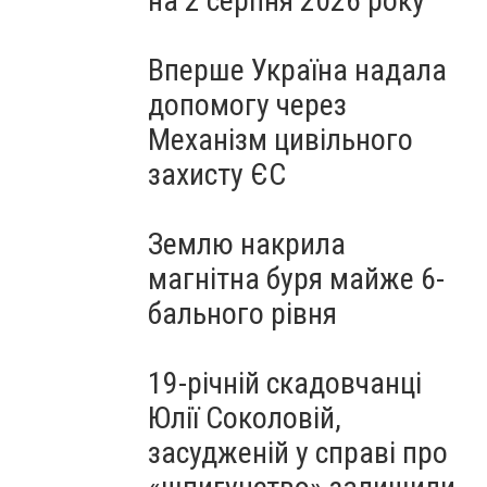
на 2 серпня 2026 року
Вперше Україна надала
допомогу через
Механізм цивільного
захисту ЄС
Землю накрила
магнітна буря майже 6-
бального рівня
19-річній скадовчанці
Юлії Соколовій,
засудженій у справі про