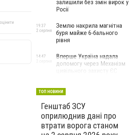
залишили без змін вирок у
Росії
 оцінити
Землю накрила магнітна
19:37
2 серпня
буря майже 6-бального
рівня
Вперше Україна надала
14:47
2 серпня
допомогу через Механізм
цивільного захисту ЄС
ТОП НОВИНИ
Генштаб ЗСУ
оприлюднив дані про
втрати ворога станом