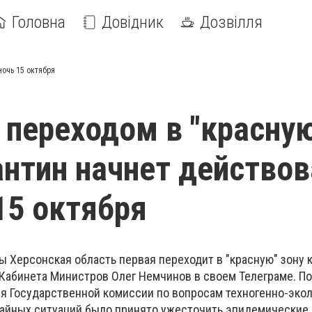
Головна
Довідник
Дозвілля
ночь 15 октября
с переходом в "красну
антин начнет действов
15 октября
ы Херсонская область первая переходит в "красную" зону 
Кабинета Министров Олег Немчинов в своем Телеграме. По
я Государственной комиссии по вопросам техногенно-эко
айных ситуаций было принято ужесточить эпидемические