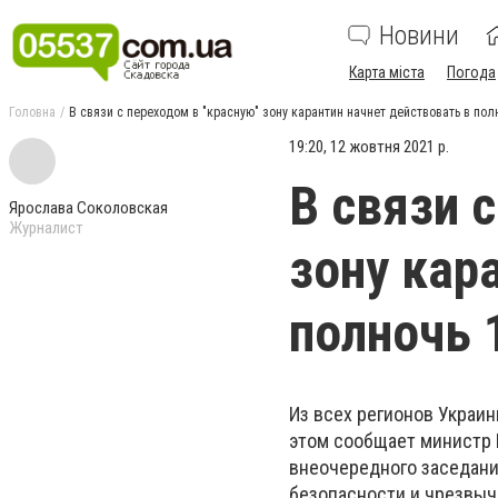
Новини
Карта міста
Погода
Головна
В связи с переходом в "красную" зону карантин начнет действовать в пол
19:20, 12 жовтня 2021 р.
В связи 
Ярослава Соколовская
Журналист
зону кар
полночь 
Из всех регионов Украин
этом сообщает министр 
внеочередного заседани
безопасности и чрезвыч