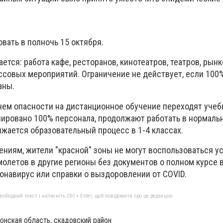
вать в полночь 15 октября.
ется: работа кафе, ресторанов, кинотеатров, театров, рынк
ссовых мероприятий. Ограничение не действует, если 100
аны.
внем опасности на дистанционное обучение переходят уче
инировано 100% персонала, продолжают работать в нормал
лжается образовательный процесс в 1-4 классах.
ениям, жители "красной" зоны не могут воспользоваться у
молетов в другие регионы без документов о полном курсе 
ронавирус или справки о выздоровлении от COVID.
бхідний текст і натисніть Ctrl + Enter, щоб повідомити про це редакцію
сонская область, скадовский район