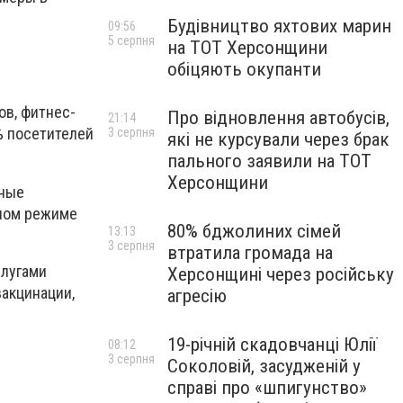
Будівництво яхтових марин
09:56
5 серпня
на ТОТ Херсонщини
обіцяють окупанти
ов, фитнес-
Про відновлення автобусів,
21:14
% посетителей
3 серпня
які не курсували через брак
пального заявили на ТОТ
Херсонщини
бные
ьном режиме
80% бджолиних сімей
13:13
3 серпня
втратила громада на
слугами
Херсонщині через російську
вакцинации,
агресію
19-річній скадовчанці Юлії
08:12
3 серпня
Соколовій, засудженій у
справі про «шпигунство»