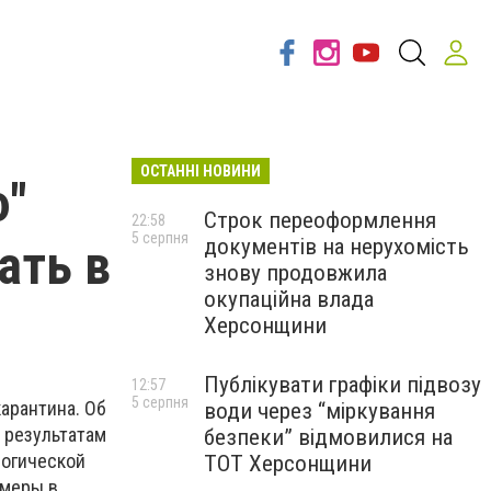
ОСТАННІ НОВИНИ
ю"
Строк переоформлення
22:58
5 серпня
документів на нерухомість
ать в
знову продовжила
окупаційна влада
Херсонщини
Публікувати графіки підвозу
12:57
5 серпня
карантина. Об
води через “міркування
 результатам
безпеки” відмовилися на
логической
ТОТ Херсонщини
 меры в