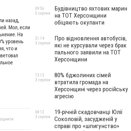
Будівництво яхтових марин
09:56
5 серпня
на ТОТ Херсонщини
ли назад,
обіцяють окупанти
ей. Мол, если
ьнение. На
Про відновлення автобусів,
21:14
0% уровень
3 серпня
які не курсували через брак
я, что и
пального заявили на ТОТ
оветовал
Херсонщини
ельное
80% бджолиних сімей
13:13
3 серпня
втратила громада на
Херсонщині через російську
агресію
19-річній скадовчанці Юлії
08:12
3 серпня
Соколовій, засудженій у
 оцінити
справі про «шпигунство»