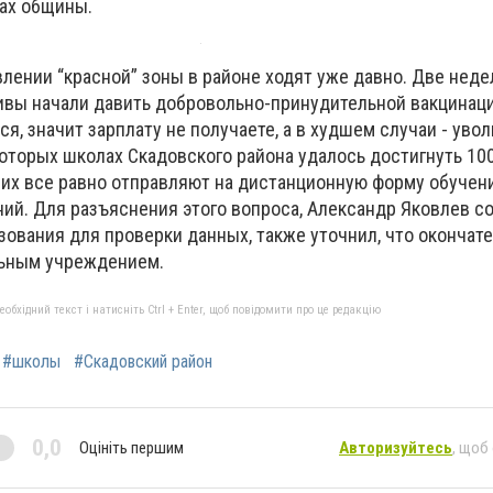
ах общины.
влении “красной” зоны в районе ходят уже давно. Две неде
ивы начали давить добровольно-принудительной вакцинаци
ся, значит зарплату не получаете, а в худшем случаи - увол
которых школах Скадовского района удалось достигнуть 10
 их все равно отправляют на дистанционную форму обучени
ий. Для разъяснения этого вопроса, Александр Яковлев с
зования для проверки данных, также уточнил, что окончат
льным учреждением.
бхідний текст і натисніть Ctrl + Enter, щоб повідомити про це редакцію
#школы
#Скадовский район
0,0
Оцініть першим
Авторизуйтесь
, щоб