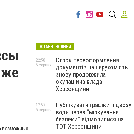
ОСТАННІ НОВИНИ
ссы
Строк переоформлення
22:58
5 серпня
документів на нерухомість
аже
знову продовжила
окупаційна влада
Херсонщини
Публікувати графіки підвозу
12:57
5 серпня
води через “міркування
безпеки” відмовилися на
ТОТ Херсонщини
 о возможных