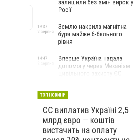
залишили без змін вирок у
Росії
Землю накрила магнітна
19:37
2 серпня
буря майже 6-бального
рівня
Вперше Україна надала
14:47
2 серпня
допомогу через Механізм
цивільного захисту ЄС
ТОП НОВИНИ
ЄС виплатив Україні 2,5
млрд євро — коштів
вистачить на оплату