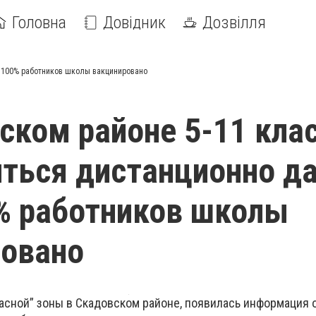
Головна
Довідник
Дозвілля
и 100% работников школы вакцинировано
ском районе 5-11 кла
иться дистанционно д
% работников школы
ровано
расной” зоны в Скадовском районе, появилась информация