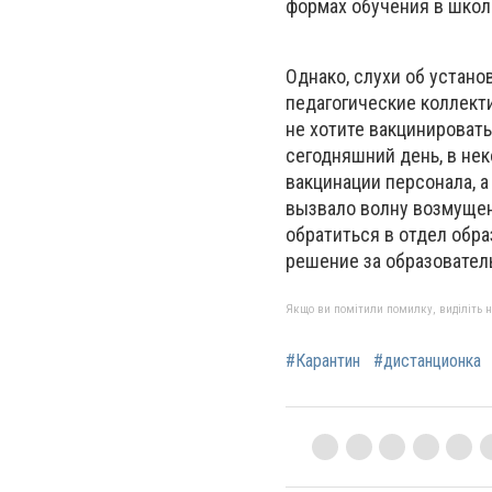
формах обучения в школ
Однако, слухи об устано
педагогические коллект
не хотите вакцинировать
сегодняшний день, в не
вакцинации персонала, а
вызвало волну возмущен
обратиться в отдел обра
решение за образовате
Якщо ви помітили помилку, виділіть нео
#Карантин
#дистанционка