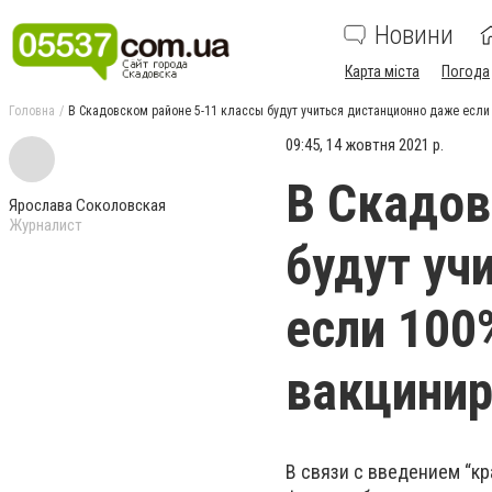
Новини
Карта міста
Погода
Головна
В Скадовском районе 5-11 классы будут учиться дистанционно даже есл
09:45, 14 жовтня 2021 р.
В Скадов
Ярослава Соколовская
Журналист
будут уч
если 100
вакцини
В связи с введением “к