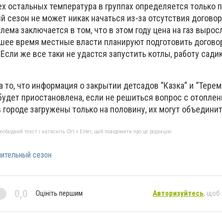
ех остальных температура в группах определяется только
 сезон не может никак начаться из-за отсутствия договор
лема заключается в том, что в этом году цена на газ вырос
йшее время местные власти планируют подготовить догово
 Если же все таки не удастся запустить котлы, работу сади
 то, что информация о закрытии детсадов “Казка” и “Терем
 будет приостановлена, если не решиться вопрос с отоплен
в городе загружены только на половину, их могут объединит
бхідний текст і натисніть Ctrl + Enter, щоб повідомити про це редакцію
пительный сезон
0,0
Оцініть першим
Авторизуйтесь
, щоб