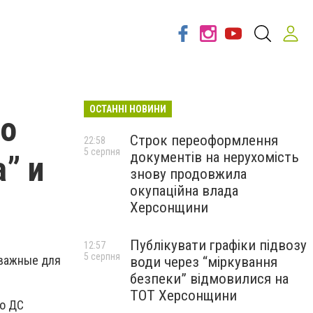
ОСТАННІ НОВИНИ
 о
Строк переоформлення
22:58
5 серпня
документів на нерухомість
” и
знову продовжила
окупаційна влада
Херсонщини
Публікувати графіки підвозу
12:57
5 серпня
 важные для
води через “міркування
безпеки” відмовилися на
ТОТ Херсонщини
ко ДС