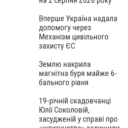
на 2 серпня 2026 року
Вперше Україна надала
допомогу через
Механізм цивільного
захисту ЄС
Землю накрила
магнітна буря майже 6-
бального рівня
19-річній скадовчанці
Юлії Соколовій,
засудженій у справі про