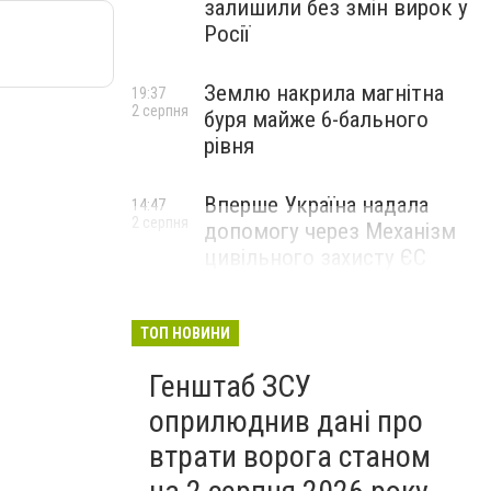
залишили без змін вирок у
Росії
Землю накрила магнітна
19:37
2 серпня
буря майже 6-бального
рівня
Вперше Україна надала
14:47
2 серпня
допомогу через Механізм
цивільного захисту ЄС
ТОП НОВИНИ
Генштаб ЗСУ
оприлюднив дані про
втрати ворога станом