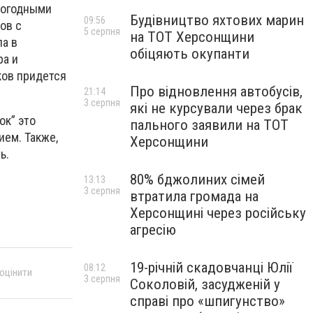
 погодными
Будівництво яхтових марин
09:56
ов с
5 серпня
на ТОТ Херсонщини
ла в
обіцяють окупанти
ра и
ков придется
Про відновлення автобусів,
21:14
3 серпня
які не курсували через брак
ок” это
пального заявили на ТОТ
ием. Также,
Херсонщини
ь.
80% бджолиних сімей
13:13
3 серпня
втратила громада на
Херсонщині через російську
агресію
19-річній скадовчанці Юлії
08:12
 оцінити
3 серпня
Соколовій, засудженій у
справі про «шпигунство»