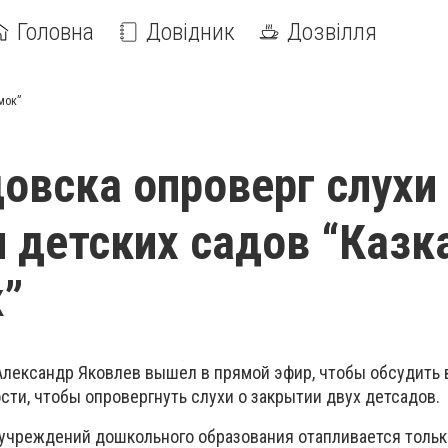
Головна
Довідник
Дозвілля
мок”
овска опроверг слухи
 детских садов “Казка
”
Александр Яковлев вышел в прямой эфир, чтобы обсудить
сти, чтобы опровергнуть слухи о закрытии двух детсадов.
и учреждений дошкольного образования отапливается толь