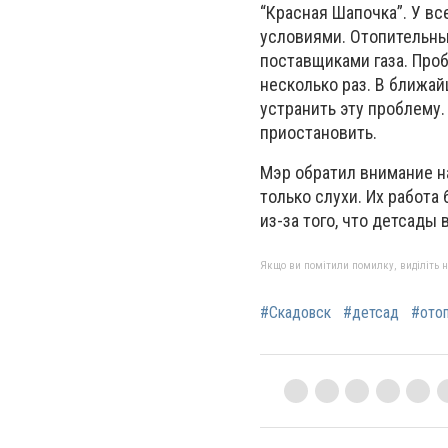
“Красная Шапочка”. У вс
условиями. Отопительный
поставщиками газа. Проб
несколько раз. В ближа
устранить эту проблему.
приостановить.
Мэр обратил внимание на
только слухи. Их работа
из-за того, что детсады 
Якщо ви помітили помилку, виділіть нео
#Скадовск
#детсад
#ото