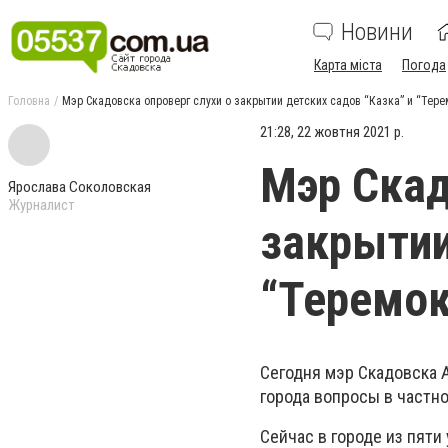
Новини
Карта міста
Погода
Головна
Мэр Скадовска опроверг слухи о закрытии детских садов “Казка” и “Тере
21:28, 22 жовтня 2021 р.
Мэр Скад
Ярослава Соколовская
Журналист
закрытии
“Теремок
Сегодня мэр Скадовска 
города вопросы в частно
Сейчас в городе из пят