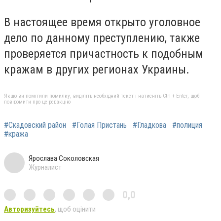
В настоящее время открыто уголовное
дело по данному преступлению, также
проверяется причастность к подобным
кражам в других регионах Украины.
Якщо ви помітили помилку, виділіть необхідний текст і натисніть Ctrl + Enter, щоб
повідомити про це редакцію
#Скадовский район
#Голая Пристань
#Гладкова
#полиция
#кража
Ярослава Соколовская
Журналист
0,0
Авторизуйтесь
, щоб оцінити