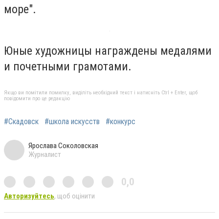
море".
Юные художницы награждены медалями
и почетными грамотами.
Якщо ви помітили помилку, виділіть необхідний текст і натисніть Ctrl + Enter, щоб
повідомити про це редакцію
#Скадовск
#школа искусств
#конкурс
Ярослава Соколовская
Журналист
0,0
Авторизуйтесь
, щоб оцінити