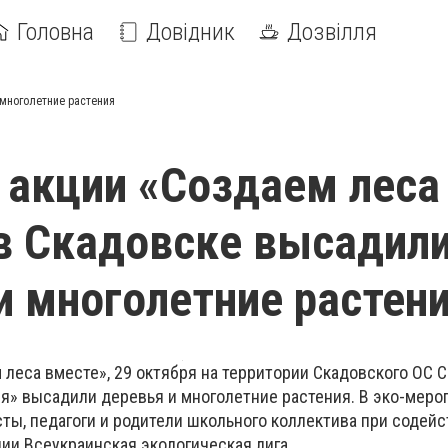
Головна
Довідник
Дозвілля
 многолетние растения
 акции «Создаем леса
в Скадовске высадил
и многолетние растен
 леса вместе», 29 октября на территории Скадовского ОС 
я» высадили деревья и многолетние растения. В эко-меро
ты, педагоги и родители школьного коллектива при содей
ии Всеукраинская экологическая лига.