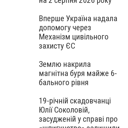
на 2 серпня 2026 року
Вперше Україна надала
допомогу через
Механізм цивільного
захисту ЄС
Землю накрила
магнітна буря майже 6-
бального рівня
19-річній скадовчанці
Юлії Соколовій,
засудженій у справі про