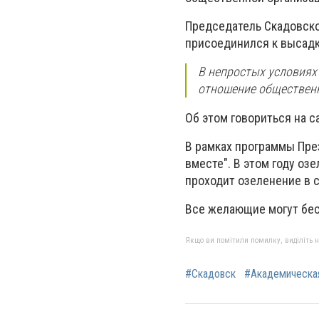
Председатель Скадовск
присоединился к высадк
В непростых условиях
отношение общественн
Об этом говориться на с
В рамках программы Пре
вместе". В этом году оз
проходит озеленение в с
Все желающие могут бес
Якщо ви помітили помилку, виділіть нео
#Скадовск
#Академическая