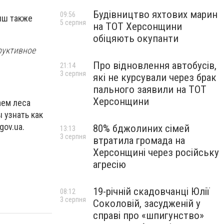
Будівництво яхтових марин
09:56
иш также
5 серпня
на ТОТ Херсонщини
обіцяють окупанти
руктивное
Про відновлення автобусів,
21:14
3 серпня
які не курсували через брак
пального заявили на ТОТ
Херсонщини
аем леса
 узнать как
gov.ua.
80% бджолиних сімей
13:13
3 серпня
втратила громада на
Херсонщині через російську
агресію
19-річній скадовчанці Юлії
08:12
3 серпня
Соколовій, засудженій у
справі про «шпигунство»