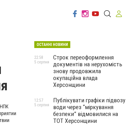
ОСТАННІ НОВИНИ
Строк переоформлення
22:58
5 серпня
документів на нерухомість
и
знову продовжила
окупаційна влада
ия
Херсонщини
Публікувати графіки підвозу
12:57
5 серпня
СНПК
води через “міркування
приятии
безпеки” відмовилися на
ствии
ТОТ Херсонщини