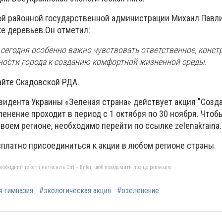
ой районной государственной администрации Михаил Павл
е деревьев.Он отметил:
 сегодня особенно важно чувствовать ответственное, конст
ости города к созданию комфортной жизненной среды.
айте Скадовской РДА.
зидента Украины «Зеленая страна» действует акция "Созд
еленение проходит в период с 1 октября по 30 ноября. Чтобы
воем регионе, необходимо перейти по ссылке zelenakraina.
платно присоединиться к акции в любом регионе страны.
бхідний текст і натисніть Ctrl + Enter, щоб повідомити про це редакцію
 гимназия
#экологическая акция
#озеленение