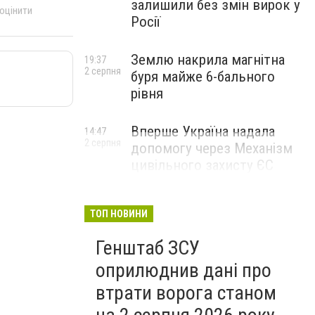
залишили без змін вирок у
 оцінити
Росії
Землю накрила магнітна
19:37
2 серпня
буря майже 6-бального
рівня
Вперше Україна надала
14:47
2 серпня
допомогу через Механізм
цивільного захисту ЄС
ТОП НОВИНИ
Генштаб ЗСУ
оприлюднив дані про
втрати ворога станом