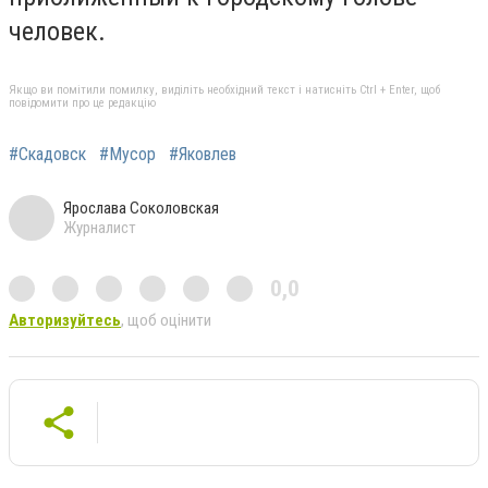
человек.
Якщо ви помітили помилку, виділіть необхідний текст і натисніть Ctrl + Enter, щоб
повідомити про це редакцію
#Скадовск
#Мусор
#Яковлев
Ярослава Соколовская
Журналист
0,0
Авторизуйтесь
, щоб оцінити