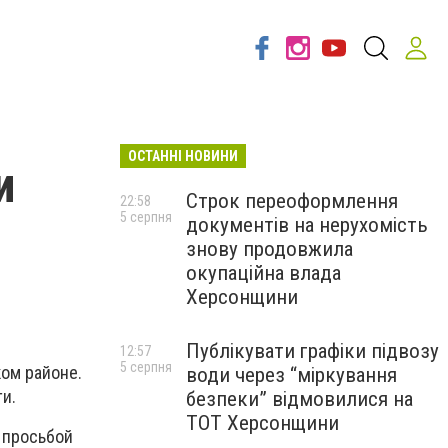
ОСТАННІ НОВИНИ
и
Строк переоформлення
22:58
5 серпня
документів на нерухомість
знову продовжила
окупаційна влада
Херсонщини
Публікувати графіки підвозу
12:57
5 серпня
ком районе.
води через “міркування
и.
безпеки” відмовилися на
ТОТ Херсонщини
 просьбой