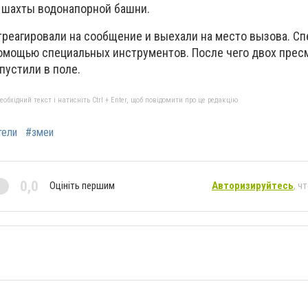
з шахты водонапорной башни.
треагировали на сообщение и выехали на место вызова. С
помощью специальных инструментов. После чего двох пре
пустили в поле.
бхідний текст і натисніть Ctrl + Enter, щоб повідомити про це редакцію
тели
#змеи
0,0
Оцініть першим
Авторизируйтесь
, ч