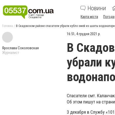
Новини
Карта міста
Погода
Головна
В Скадовском районе спасатели убрали кубло змей из шахты водонапор
16:51, 4 грудня 2021 р.
В Скадов
Ярослава Соколовская
Журналист
убрали к
водонапо
Спасатели смт. Каланчак
Об этом пишут на страни
3 декабря в Службу «101