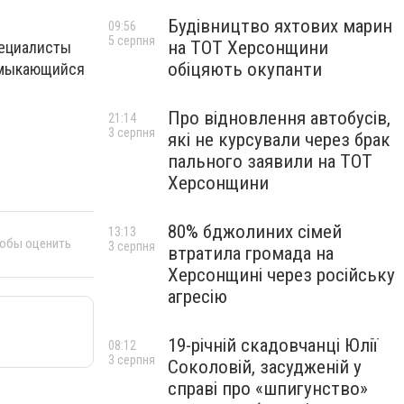
Будівництво яхтових марин
09:56
5 серпня
на ТОТ Херсонщини
пециалисты
обіцяють окупанти
смыкающийся
Про відновлення автобусів,
21:14
3 серпня
які не курсували через брак
пального заявили на ТОТ
Херсонщини
80% бджолиних сімей
13:13
тобы оценить
3 серпня
втратила громада на
Херсонщині через російську
агресію
19-річній скадовчанці Юлії
08:12
3 серпня
Соколовій, засудженій у
справі про «шпигунство»