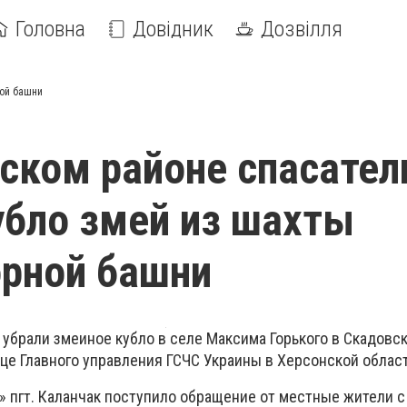
Головна
Довідник
Дозвілля
ной башни
ском районе спасател
убло змей из шахты
рной башни
 убрали змеиное кубло в селе Максима Горького в Скадовс
це Главного управления ГСЧС Украины в Херсонской област
» пгт. Каланчак поступило обращение от местные жители с