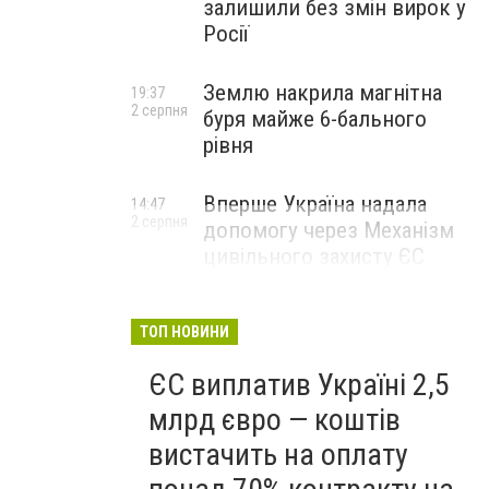
залишили без змін вирок у
Росії
Землю накрила магнітна
19:37
2 серпня
буря майже 6-бального
рівня
Вперше Україна надала
14:47
2 серпня
допомогу через Механізм
цивільного захисту ЄС
ТОП НОВИНИ
ЄС виплатив Україні 2,5
млрд євро — коштів
вистачить на оплату