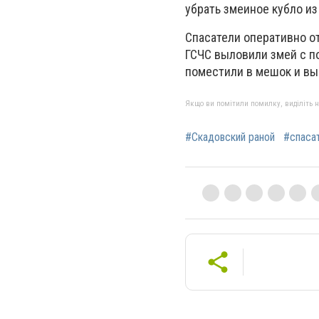
убрать змеиное кубло и
Спасатели оперативно о
ГСЧС выловили змей с 
поместили в мешок и вы
Якщо ви помітили помилку, виділіть нео
#Скадовский раной
#спаса